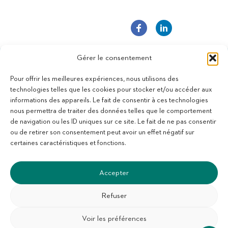
Gérer le consentement
Pour offrir les meilleures expériences, nous utilisons des
technologies telles que les cookies pour stocker et/ou accéder aux
informations des appareils. Le fait de consentir à ces technologies
11 bis Rue des Novalles
nous permettra de traiter des données telles que le comportement
21240 Talant - France
de navigation ou les ID uniques sur ce site. Le fait de ne pas consentir
+33 (0)3 80 59 22 88
ou de retirer son consentement peut avoir un effet négatif sur
Membre de la Fédération des Aveugles de France
certaines caractéristiques et fonctions.
Membre du collectif Les Éditeurs Atypiques
Accepter
Refuser
Voir les préférences
SUIVEZ-NOUS :
S'abonner à la newsletter