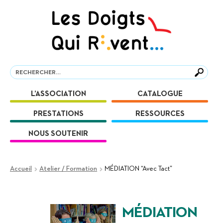
Aller
Aller
à
au
la
contenu
navigation
Recherche
Recherche
L’ASSOCIATION
CATALOGUE
PRESTATIONS
RESSOURCES
NOUS SOUTENIR
Accueil
Atelier / Formation
MÉDIATION “Avec Tact”
MÉDIATION