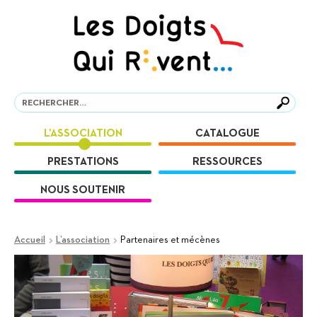
Aller
Aller
à
au
la
contenu
navigation
Recherche
Recherche
L’ASSOCIATION
CATALOGUE
PRESTATIONS
RESSOURCES
NOUS SOUTENIR
Accueil
L’association
Partenaires et mécènes