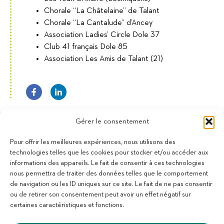
Chorale “La Châtelaine” de Talant
Chorale “La Cantalude” d’Ancey
Association Ladies’ Circle Dole 37
Club 41 français Dole 85
Association Les Amis de Talant (21)
Gérer le consentement
Pour offrir les meilleures expériences, nous utilisons des
technologies telles que les cookies pour stocker et/ou accéder aux
informations des appareils. Le fait de consentir à ces technologies
11 bis Rue des Novalles
nous permettra de traiter des données telles que le comportement
21240 Talant - France
de navigation ou les ID uniques sur ce site. Le fait de ne pas consentir
+33 (0)3 80 59 22 88
ou de retirer son consentement peut avoir un effet négatif sur
Membre de la Fédération des Aveugles de France
certaines caractéristiques et fonctions.
Membre du collectif Les Éditeurs Atypiques