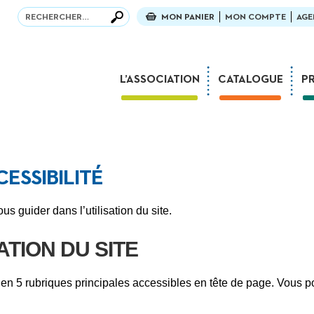
Recherche
Recherche
MON PANIER
MON COMPTE
AGE
L’ASSOCIATION
CATALOGUE
P
La fête des 30 ans !
Mission
Parcours
CESSIBILITÉ
L’équipe
Partenaires et mécènes
us guider dans l’utilisation du site.
Associations amies
TION DU SITE
Foreign Rights
Concours Tactus France
ré en 5 rubriques principales accessibles en tête de page. Vous 
Dans la presse