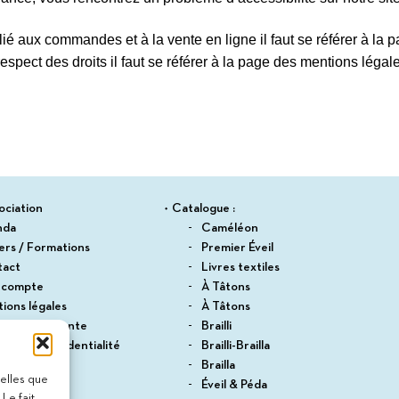
lié aux commandes et à la vente en ligne il faut se référer à la
espect des droits il faut se référer à la page des mentions légal
ociation
Catalogue :
nda
Caméléon
iers / Formations
Premier Éveil
tact
Livres textiles
 compte
À Tâtons
ions légales
À Tâtons
itions de vente
Brailli
ique de confidentialité
Brailli-Brailla
du site
Brailla
telles que
Éveil & Péda
Le fait