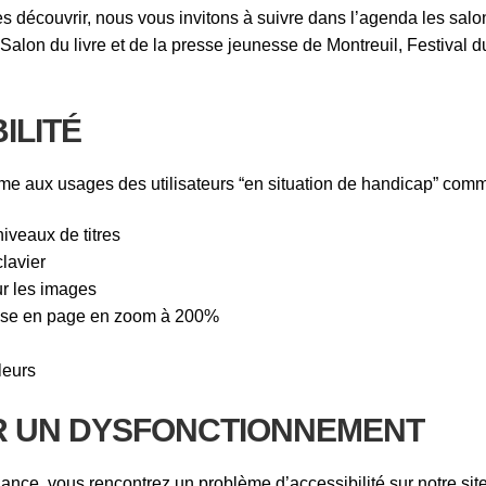
es découvrir, nous vous invitons à suivre dans l’agenda les salo
: Salon du livre et de la presse jeunesse de Montreuil, Festiva
ILITÉ
rme aux usages des utilisateurs “en situation de handicap” comm
niveaux de titres
clavier
our les images
mise en page en zoom à 200%
leurs
R UN DYSFONCTIONNEMENT
lance, vous rencontrez un problème d’accessibilité sur notre sit