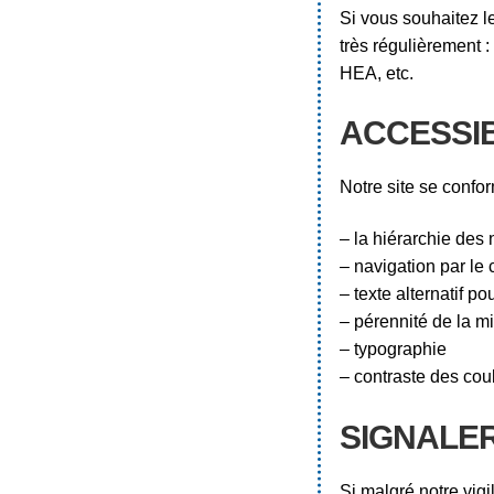
Si vous souhaitez l
très régulièrement 
HEA, etc.
ACCESSIB
Notre site se confo
– la hiérarchie des 
– navigation par le 
– texte alternatif p
– pérennité de la 
– typographie
– contraste des cou
SIGNALE
Si malgré notre vigi