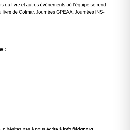
ns du livre et autres évènements où l’équipe se rend
l du livre de Colmar, Journées GPEAA, Journées INS-
e :
e, n’hésitez pas à nous écrire à
info@ldqr.org