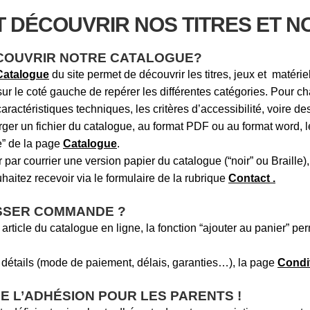
Suitceyes
 DÉCOUVRIR NOS TITRES ET N
OUVRIR NOTRE CATALOGUE?
Catalogue
du site permet de découvrir les titres, jeux et matérie
 sur le coté gauche de repérer les différentes catégories. Pour cha
aractéristiques techniques, les critères d’accessibilité, voire 
rger un fichier du catalogue, au format PDF ou au format word, 
re” de la page
Catalogue
.
 par courrier une version papier du catalogue (“noir” ou Braille)
aitez recevoir via le formulaire de la rubrique
Contact .
SSER COMMANDE ?
rticle du catalogue en ligne, la fonction “ajouter au panier” pe
 détails (mode de paiement, délais, garanties…), la page
Condi
E L’ADHÉSION POUR LES PARENTS !