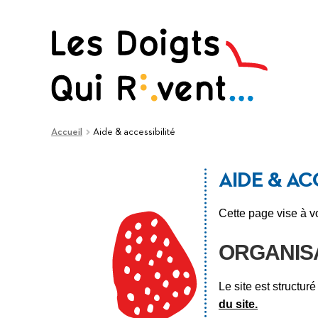
Aller
Aller
à
au
la
contenu
navigation
Accueil
Aide & accessibilité
AIDE & AC
Cette page vise à vo
ORGANISA
Le site est structu
du site.