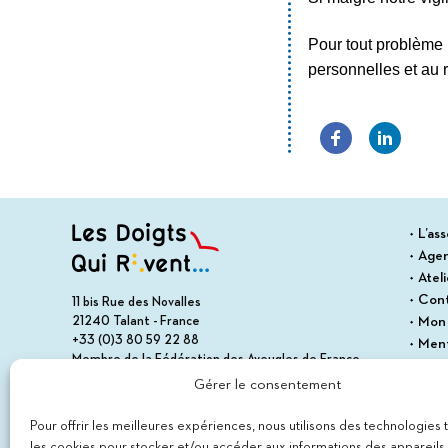
Pour tout problème 
personnelles et au r
L’ass
Age
Atel
Con
11 bis Rue des Novalles
21240 Talant - France
Mon
+33 (0)3 80 59 22 88
Ment
Membre de la Fédération des Aveugles de France
Cond
Membre du collectif Les Éditeurs Atypiques
Gérer le consentement
Polit
Plan 
Pour offrir les meilleures expériences, nous utilisons des technologies 
les cookies pour stocker et/ou accéder aux informations des appareils. 