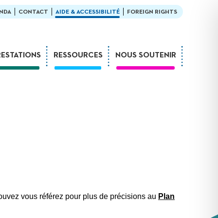
NDA
CONTACT
AIDE & ACCESSIBILITÉ
FOREIGN RIGHTS
RESTATIONS
RESSOURCES
NOUS SOUTENIR
Ateliers
En bibliothèque
Formations
Exemples de médiation
Expositions
L’enfant et la lecture
Sur-mesure
LDQR au musée
Webinaires
LDQR en EHPAD
Projets de recherche
Réaliser soi-même
pouvez vous référez pour plus de précisions au
Plan