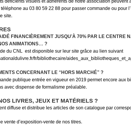
s déficients visuels et adhérents de notre association peuvent ach
téléphone au 03 80 59 22 88 pour passer commande ou pour l’ou
 site.
IRES
IDÉ FINANCIÈREMENT JUSQU’À 70% PAR LE CENTRE NA
 NOS ANIMATIONS… ?
ide du CNL est disponible sur leur site grâce au lien suivant
ationaldulivre.fr/fr/bibliothecaire/aides_aux_bibliotheques_et_a
MENTS CONCERNANT LE “HORS MARCHÉ” ?
nde publique entrée en vigueur en 2019 permet encore aux bibl
ns avec dispense de formalisme préalable.
OS LIVRES, JEUX ET MATÉRIELS ?
nt diffuse et distribue les articles de son catalogue par corre
 de vente d’exposition-vente de nos titres.