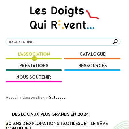
Aller
Aller
à
au
la
contenu
navigation
Recherche
Recherche
L’ASSOCIATION
CATALOGUE
PRESTATIONS
RESSOURCES
NOUS SOUTENIR
Accueil
L’association
Suitceyes
DES LOCAUX PLUS GRANDS EN 2024
30 ANS D’EXPLORATIONS TACTILES... ET LE RÊVE
CONTINUE !