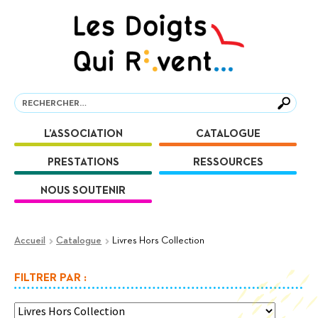
Aller
Aller
à
au
la
contenu
navigation
Recherche
Recherche
L’ASSOCIATION
CATALOGUE
PRESTATIONS
RESSOURCES
NOUS SOUTENIR
Accueil
Catalogue
Livres Hors Collection
FILTRER PAR :