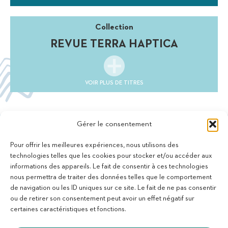
Collection
REVUE TERRA HAPTICA
VOIR PLUS DE TITRES
Gérer le consentement
Pour offrir les meilleures expériences, nous utilisons des
technologies telles que les cookies pour stocker et/ou accéder aux
informations des appareils. Le fait de consentir à ces technologies
11 bis Rue des Novalles
nous permettra de traiter des données telles que le comportement
21240 Talant - France
de navigation ou les ID uniques sur ce site. Le fait de ne pas consentir
+33 (0)3 80 59 22 88
ou de retirer son consentement peut avoir un effet négatif sur
Membre de la Fédération des Aveugles de France
certaines caractéristiques et fonctions.
Membre du collectif Les Éditeurs Atypiques