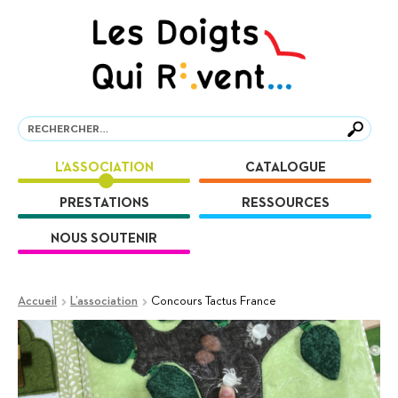
Aller
Aller
à
au
la
contenu
navigation
Recherche
Recherche
L’ASSOCIATION
CATALOGUE
PRESTATIONS
RESSOURCES
NOUS SOUTENIR
Accueil
L’association
Concours Tactus France