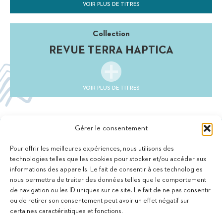
VOIR PLUS DE TITRES
Collection
REVUE TERRA HAPTICA
VOIR PLUS DE TITRES
Gérer le consentement
Pour offrir les meilleures expériences, nous utilisons des
technologies telles que les cookies pour stocker et/ou accéder aux
informations des appareils. Le fait de consentir à ces technologies
11 bis Rue des Novalles
nous permettra de traiter des données telles que le comportement
21240 Talant - France
de navigation ou les ID uniques sur ce site. Le fait de ne pas consentir
+33 (0)3 80 59 22 88
ou de retirer son consentement peut avoir un effet négatif sur
Membre de la Fédération des Aveugles de France
certaines caractéristiques et fonctions.
Membre du collectif Les Éditeurs Atypiques