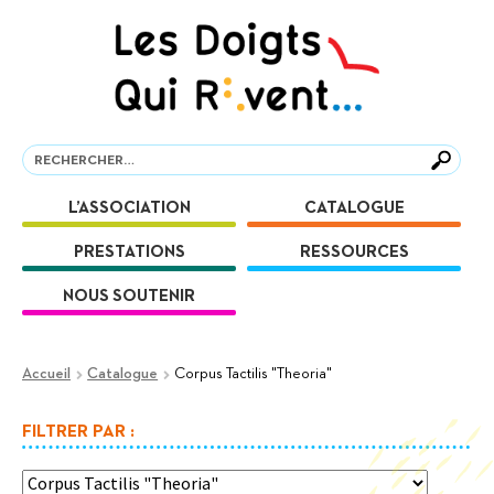
Aller
Aller
à
au
la
contenu
navigation
Recherche
Recherche
L’ASSOCIATION
CATALOGUE
PRESTATIONS
RESSOURCES
NOUS SOUTENIR
Accueil
Catalogue
Corpus Tactilis "Theoria"
FILTRER PAR :