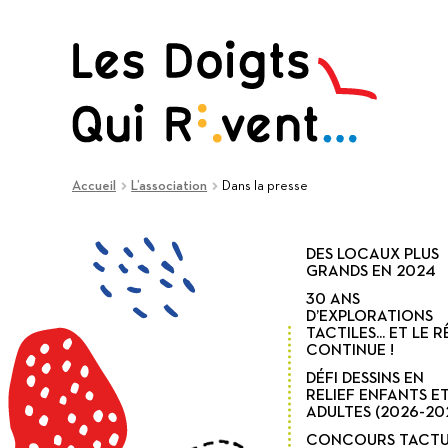
Aller
Aller
à
au
la
contenu
navigation
Accueil
L’association
Dans la presse
DES LOCAUX PLUS
GRANDS EN 2024
30 ANS
D’EXPLORATIONS
TACTILES... ET LE 
CONTINUE !
DÉFI DESSINS EN
RELIEF ENFANTS E
ADULTES (2026-20
CONCOURS TACTU