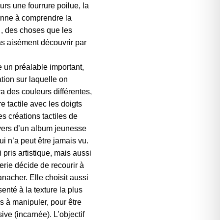
ours une fourrure poilue, la
onne à comprendre la
…, des choses que les
as aisément découvrir par
e un préalable important,
ation sur laquelle on
ra des couleurs différentes,
e tactile avec les doigts
es créations tactiles de
nivers d’un album jeunesse
 n’a peut être jamais vu.
i pris artistique, mais aussi
erie décide de recourir à
panacher. Elle choisit aussi
enté à la texture la plus
s à manipuler, pour être
ve (incarnée). L’objectif