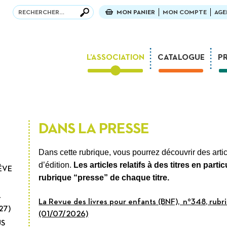
Recherche
Recherche
MON PANIER
MON COMPTE
AGE
L’ASSOCIATION
CATALOGUE
P
La fête des 30 ans !
Mission
Parcours
DANS LA PRESSE
L’équipe
Partenaires et mécènes
Dans cette rubrique, vous pourrez découvrir des arti
Associations amies
d’édition.
Les articles relatifs à des titres en partic
RÊVE
rubrique “presse” de chaque titre.
Foreign Rights
Concours Tactus France
T
La Revue des livres pour enfants (BNF), n°348, rubr
27)
Dans la presse
(01/07/2026)
S