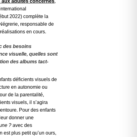
es aux adultes concernés
,
international
ébut 2022) complète la
 Négrerie, responsable de
réalisations en cours.
ec des besoins
ce visuelle, quelles sont
ction des albums tact-
fants déficients visuels de
ecture en autonomie ou
ur de la parentalité,
ients visuels, il s’agira
 entoure. Pour des enfants
t leur donner une
une ?
avec des
 est plus petit qu’un ours,