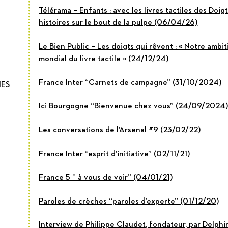
Suitceyes
Télérama – Enfants : avec les livres tactiles des Doig
histoires sur le bout de la pulpe (06/04/26)
Le Bien Public – Les doigts qui rêvent : « Notre ambiti
mondial du livre tactile » (24/12/24)
France Inter “Carnets de campagne” (31/10/2024)
IES
Ici Bourgogne “Bienvenue chez vous” (24/09/2024
Les conversations de l’Arsenal #9 (23/02/22)
France Inter “esprit d’initiative” (02/11/21)
France 5 ” à vous de voir” (04/01/21)
Paroles de crèches “paroles d’experte” (01/12/20)
Interview de Philippe Claudet, fondateur, par Delp