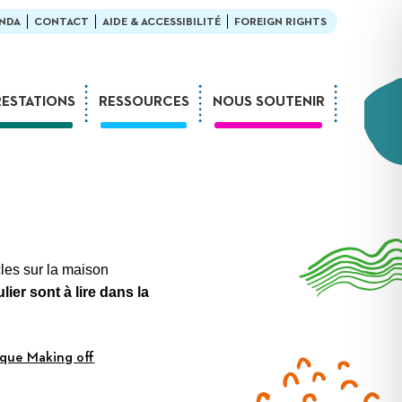
NDA
CONTACT
AIDE & ACCESSIBILITÉ
FOREIGN RIGHTS
RESTATIONS
RESSOURCES
NOUS SOUTENIR
Ateliers
En bibliothèque
Formations
Exemples de médiation
Expositions
L’enfant et la lecture
Sur-mesure
LDQR au musée
Webinaires
LDQR en EHPAD
cles sur la maison
Projets de recherche
ulier sont à lire dans la
Réaliser soi-même
ique Making off