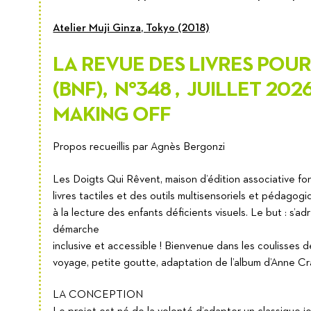
Atelier Muji Ginza, Tokyo (2018)
LA REVUE DES LIVRES POU
(BNF), N°348 , JUILLET 202
MAKING OFF
Propos recueillis par Agnès Bergonzi
Les Doigts Qui Rêvent, maison d’édition associative f
livres tactiles et des outils multisensoriels et pédagog
à la lecture des enfants déficients visuels. Le but : s’a
démarche
inclusive et accessible ! Bienvenue dans les coulisses 
voyage, petite goutte, adaptation de l’album d’Anne C
LA CONCEPTION