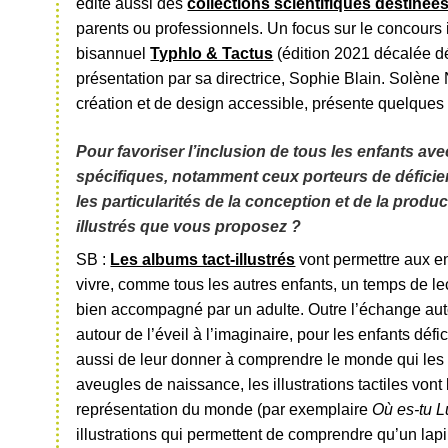
édite aussi des
collections scientifiques destiné
parents ou professionnels. Un focus sur le concours 
bisannuel
Typhlo & Tactus
(édition 2021 décalée d
présentation par sa directrice, Sophie Blain. Solène
création et de design accessible, présente quelques 
Pour favoriser l’inclusion de tous les enfants av
spécifiques, notamment ceux porteurs de déficien
les particularités de la conception et de la produ
illustrés que vous proposez ?
SB :
Les albums tact-illustrés
vont permettre aux en
vivre, comme tous les autres enfants, un temps de l
bien accompagné par un adulte. Outre l’échange auto
autour de l’éveil à l’imaginaire, pour les enfants défic
aussi de leur donner à comprendre le monde qui les
aveugles de naissance, les illustrations tactiles von
représentation du monde (par exemplaire
Où es-tu L
illustrations qui permettent de comprendre qu’un lapin