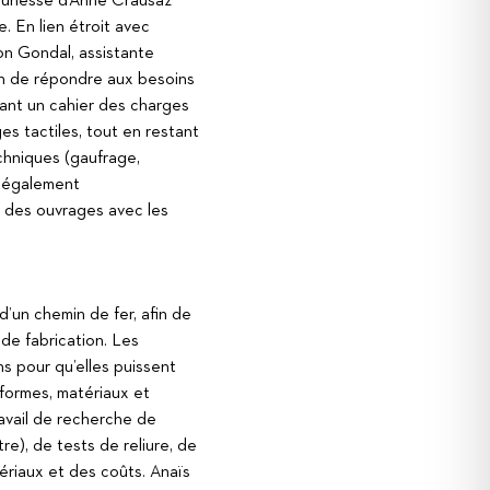
jeunesse d’Anne Crausaz
le. En lien étroit avec
non Gondal, assistante
afin de répondre aux besoins
sant un cahier des charges
es tactiles, tout en restant
techniques (gaufrage,
t également
on des ouvrages avec les
’un chemin de fer, afin de
 de fabrication. Les
ns pour qu’elles puissent
formes, matériaux et
ravail de recherche de
re), de tests de reliure, de
ériaux et des coûts. Anaïs