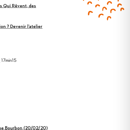
ts Qui Rêvent, des
on ? Devenir l’atelier
)
17min15
hine Bourbon (20/02/20)