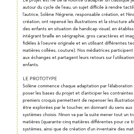
Le projet est né de la volonté d’adapter un classique 
autour du cycle de l’eau, un sujet difficile à rendre tacti
l’autrice, Solène Négrerie, responsable création, et Ni
création, ont repensé les illustrations et la structure 
des enfants en situation de handicap visuel, en établis
intégrant braille en sérigraphie, gros caractères et imag
fidèles à l’oeuvre originale et en utilisant différentes 
matières collées, couture). Nos médiatrices participen
aux échanges et partagent leurs retours sur l’utilisati
enfants.
LE PROTOTYPE
Solène commence chaque adaptation par l’élaboration d
poser les bases du projet et d’anticiper les contraintes
premiers croquis permettent de repenser les illustratio
être explorées par le toucher, en donnant du sens aux 
systèmes choisis. Ninon va par la suite mener tout un t
matières (quarante-cinq matières différentes pour ce tit
systèmes, ainsi que de création d’un inventaire des mat