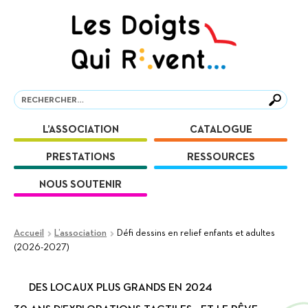
Aller
Aller
à
au
la
contenu
navigation
Recherche
Recherche
L’ASSOCIATION
CATALOGUE
PRESTATIONS
RESSOURCES
NOUS SOUTENIR
Accueil
L’association
Défi dessins en relief enfants et adultes
(2026-2027)
DES LOCAUX PLUS GRANDS EN 2024