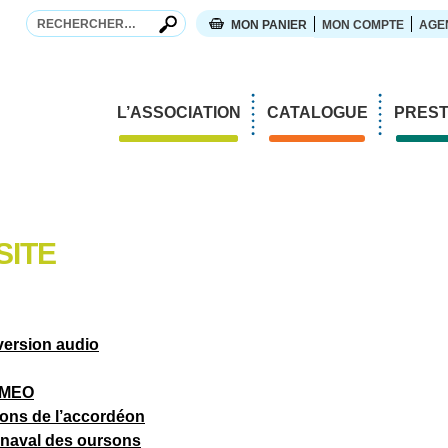
Recherche
Recherche
MON PANIER
MON COMPTE
AGE
L’ASSOCIATION
CATALOGUE
PREST
La fête des 30 ans !
Ateli
Mission
Form
Parcours
Expo
SITE
L’équipe
Sur-
Partenaires et mécènes
Webi
Associations amies
version audio
Foreign Rights
Concours Tactus France
MMEO
Dans la presse
sons de l’accordéon
naval des oursons