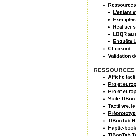
Ressources
L’enfant et
Exemples 
Réaliser 
LDQR au
Enquête 
Checkout
Validation 
RESSOURCES
Affiche tact
Projet euro
Projet euro
Suite TIBon
Tactilivre, 
Préprototype
TIBonTab Nu
Haptic-book
TIBonTab Tac