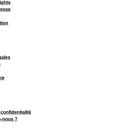
ights
resse
tion
gales
e
ir
 confidentialité
-nous ?