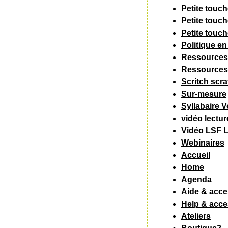
Petite touc
Petite touc
Petite touc
Politique e
Ressources 
Ressources 
Scritch scra
Sur-mesure
Syllabaire V
vidéo lectu
Vidéo LSF L
Webinaires
Accueil
Home
Agenda
Aide & acces
Help & acces
Ateliers