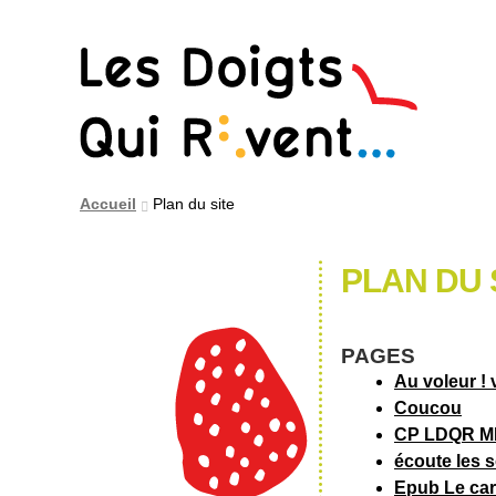
Aller
Aller
à
au
la
contenu
navigation
Accueil
Plan du site
PLAN DU 
PAGES
Au voleur ! 
Coucou
CP LDQR 
écoute les 
Epub Le car