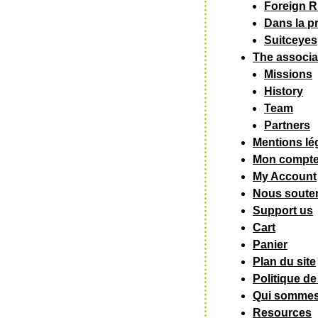
Foreign R
Dans la p
Suitceyes
The associa
Missions
History
Team
Partners
Mentions lé
Mon compt
My Account
Nous souten
Support us
Cart
Panier
Plan du site
Politique de
Qui sommes
Resources