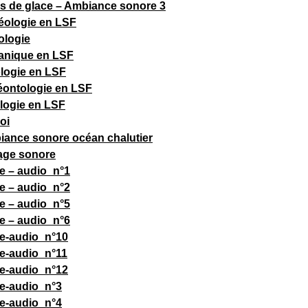
rs de glace – Ambiance sonore 3
éologie en LSF
ologie
anique en LSF
logie en LSF
éontologie en LSF
logie en LSF
oi
ance sonore océan chalutier
ge sonore
he – audio_n°1
he – audio_n°2
he – audio_n°5
he – audio_n°6
he-audio_n°10
he-audio_n°11
he-audio_n°12
he-audio_n°3
he-audio_n°4