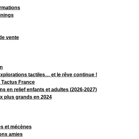
ormations
inings
de vente
on
xplorations tactiles… et le rêve continue !
 Tactus France
ns en relief enfants et adultes (2026-2027)
x plus grands en 2024
es et mécènes
ons amies