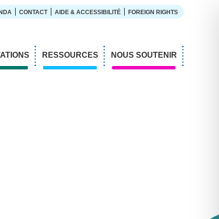
NDA
CONTACT
AIDE & ACCESSIBILITÉ
FOREIGN RIGHTS
ATIONS
RESSOURCES
NOUS SOUTENIR
ers
En bibliothèque
ations
Exemples de médiation
sitions
L’enfant et la lecture
mesure
LDQR au musée
naires
LDQR en EHPAD
Projets de recherche
Réaliser soi-même