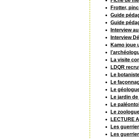
Fiche de méd
Frotter, pinc
Guide pédag
Guide pédag
Interview a
Interview D
Kamo joue 
l’archéolog
La visite co
LDQR recrute
Le botanist
Le façonnag
Le géologue 
Le jardin d
Le paléonto
Le zoologue
LECTURE AUD
Les guerrie
Les guerrie