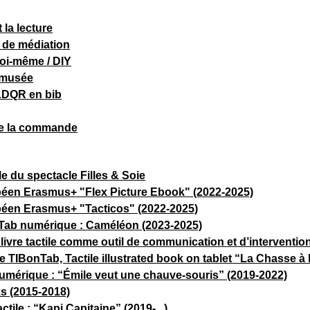
 la lecture
de médiation
soi-même / DIY
 musée
LDQR en bib
de la commande
ile du spectacle Filles & Soie
péen Erasmus+ "Flex Picture Ebook" (2022-2025)
péen Erasmus+ "Tacticos" (2022-2025)
Tab numérique : Caméléon (2023-2025)
le livre tactile comme outil de communication et d’interventi
 TIBonTab, Tactile illustrated book on tablet “La Chasse à 
mérique : “Émile veut une chauve-souris” (2019-2022)
s (2015-2018)
tile : “Kapi Capitaine” (2019-...)