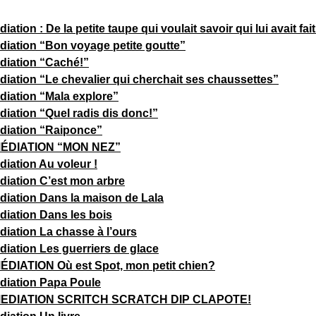
Suitceyes
ation : De la petite taupe qui voulait savoir qui lui avait fait
diation “Bon voyage petite goutte”
diation “Caché!”
diation “Le chevalier qui cherchait ses chaussettes”
diation “Mala explore”
diation “Quel radis dis donc!”
diation “Raiponce”
MÉDIATION “MON NEZ”
iation Au voleur !
diation C’est mon arbre
diation Dans la maison de Lala
diation Dans les bois
diation La chasse à l’ours
diation Les guerriers de glace
DIATION Où est Spot, mon petit chien?
diation Papa Poule
MEDIATION SCRITCH SCRATCH DIP CLAPOTE!