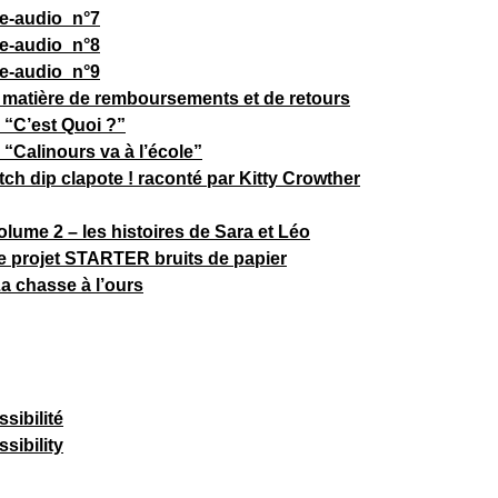
he-audio_n°7
he-audio_n°8
he-audio_n°9
n matière de remboursements et de retours
“C’est Quoi ?”
“Calinours va à l’école”
tch dip clapote ! raconté par Kitty Crowther
olume 2 – les histoires de Sara et Léo
re projet STARTER bruits de papier
a chasse à l’ours
sibilité
sibility