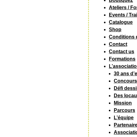
Boutique2
Ateliers / F
Events / Tra
Catalogue
Shop
Conditions 
Contact
Contact us
Formations
L’associati
30 ans d’e
Concours
Défi dessi
Des locau
Mission
Parcours
L’équipe
Partenair
Associati