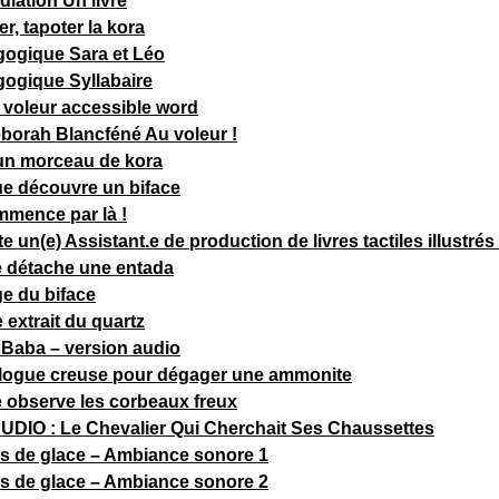
iation Un livre
er, tapoter la kora
ogique Sara et Léo
ogique Syllabaire
u voleur accessible word
éborah Blancféné Au voleur !
un morceau de kora
ue découvre un biface
mmence par là !
 un(e) Assistant.e de production de livres tactiles illustrés 
e détache une entada
e du biface
extrait du quartz
e Baba – version audio
logue creuse pour dégager une ammonite
 observe les corbeaux freux
IO : Le Chevalier Qui Cherchait Ses Chaussettes
rs de glace – Ambiance sonore 1
rs de glace – Ambiance sonore 2