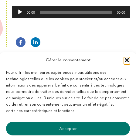
Lecteur
00:00
00:00
audio
Gérer le consentement
Pour offrir les meilleures expériences, nous utilisons des
technologies telles que les cookies pour stocker et/ou accéder aux
informations des appareils. Le fait de consentir à ces technologies
11 bis Rue des Novalles
nous permettra de traiter des données telles que le comportement
21240 Talant - France
de navigation ou les ID uniques sur ce site. Le fait de ne pas consentir
+33 (0)3 80 59 22 88
ou de retirer son consentement peut avoir un effet négatif sur
Membre de la Fédération des Aveugles de France
certaines caractéristiques et fonctions.
Membre du collectif Les Éditeurs Atypiques
Accepter