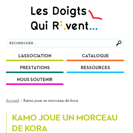
Aller
Aller
à
au
la
contenu
navigation
Recherche
Recherche
L’ASSOCIATION
CATALOGUE
PRESTATIONS
RESSOURCES
NOUS SOUTENIR
Accueil
Kamo joue un morceau de kora
KAMO JOUE UN MORCEAU
DE KORA