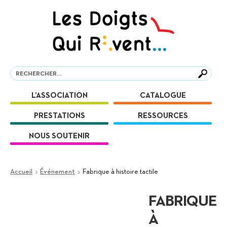
Aller
Aller
à
au
la
contenu
navigation
Recherche
Recherche
L’ASSOCIATION
CATALOGUE
PRESTATIONS
RESSOURCES
NOUS SOUTENIR
Accueil
Événement
Fabrique à histoire tactile
FABRIQUE
À