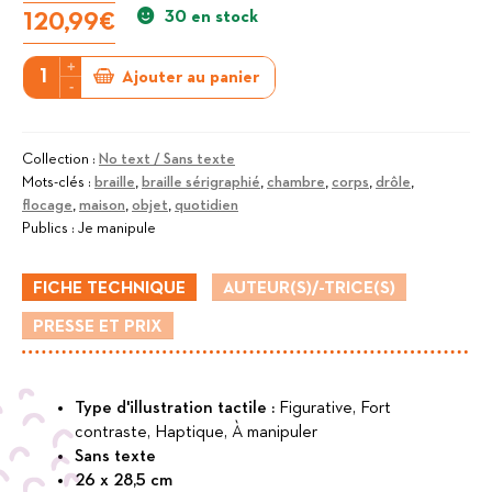
30 en stock
120,99
€
+
quantité
Ajouter au panier
-
de
La
Chasse
Collection :
No text / Sans texte
Mots-clés :
braille
,
braille sérigraphié
,
chambre
,
corps
,
drôle
,
à
flocage
,
maison
,
objet
,
quotidien
l'Ours
Publics :
Je manipule
/
Bear
FICHE TECHNIQUE
AUTEUR(S)/-TRICE(S)
Hunt
PRESSE ET PRIX
Type d'illustration tactile :
Figurative, Fort
contraste, Haptique, À manipuler
Sans texte
26 x 28,5 cm