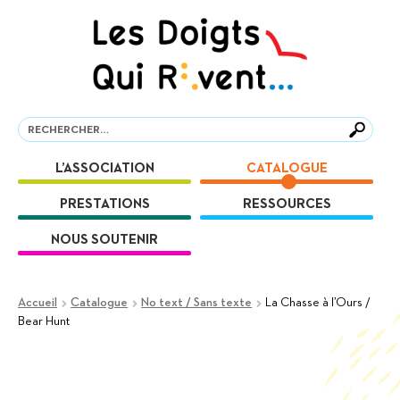
Aller
Aller
à
au
la
contenu
navigation
Recherche
Recherche
L’ASSOCIATION
CATALOGUE
PRESTATIONS
RESSOURCES
NOUS SOUTENIR
Accueil
Catalogue
No text / Sans texte
La Chasse à l’Ours /
Bear Hunt