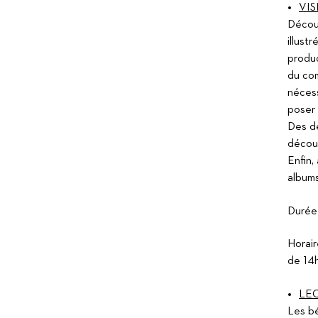
Suitceyes
VIS
Découv
illust
produc
du com
nécess
poser 
Des d
découp
Enfin,
albums
Durée 
Horair
de 14
LEC
Les bé