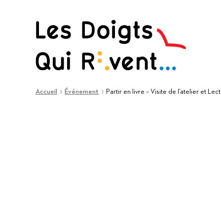
Aller
Aller
à
au
la
contenu
navigation
Accueil
Événement
Partir en livre – Visite de l’atelier et Lec