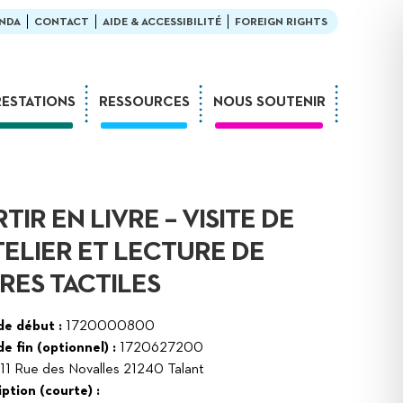
NDA
CONTACT
AIDE & ACCESSIBILITÉ
FOREIGN RIGHTS
RESTATIONS
RESSOURCES
NOUS SOUTENIR
Ateliers
En bibliothèque
Formations
Exemples de médiation
Expositions
L’enfant et la lecture
TIR EN LIVRE – VISITE DE
Sur-mesure
LDQR au musée
ATELIER ET LECTURE DE
Webinaires
LDQR en EHPAD
VRES TACTILES
Projets de recherche
Réaliser soi-même
de début :
1720000800
e fin (optionnel) :
1720627200
11 Rue des Novalles 21240 Talant
ption (courte) :