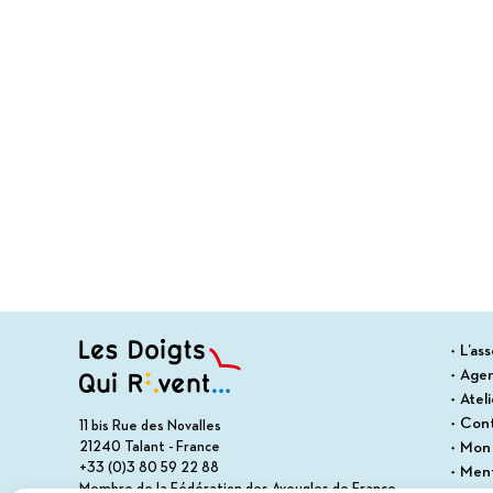
L’ass
Age
Atel
Con
11 bis Rue des Novalles
21240 Talant - France
Mon
+33 (0)3 80 59 22 88
Ment
Membre de la Fédération des Aveugles de France