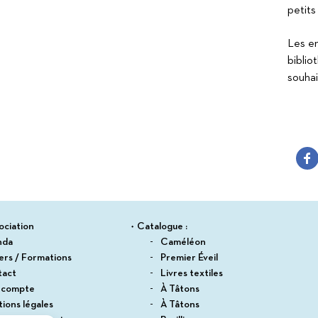
petits
Les en
biblio
souhai
ociation
Catalogue :
nda
Caméléon
iers / Formations
Premier Éveil
tact
Livres textiles
 compte
À Tâtons
ions légales
À Tâtons