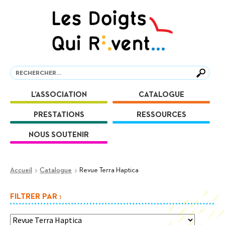
Aller
Aller
à
au
la
contenu
navigation
Recherche
Recherche
L’ASSOCIATION
CATALOGUE
PRESTATIONS
RESSOURCES
NOUS SOUTENIR
Accueil
Catalogue
Revue Terra Haptica
FILTRER PAR :