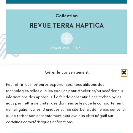
Collection
REVUE TERRA HAPTICA
VOIR PLUS DE TITRES
Gérer le consentement
Pour offrir les meilleures expériences, nous utilisons des
technologies telles que les cookies pour stocker et/ou accéder aux
informations des appareils. Le fait de consentir à ces technologies
11 bis Rue des Novalles
nous permettra de traiter des données telles que le comportement
21240 Talant - France
de navigation ou les ID uniques sur ce site. Le fait de ne pas consentir
+33 (0)3 80 59 22 88
ou de retirer son consentement peut avoir un effet négatif sur
Membre de la Fédération des Aveugles de France
certaines caractéristiques et fonctions.
Membre du collectif Les Éditeurs Atypiques