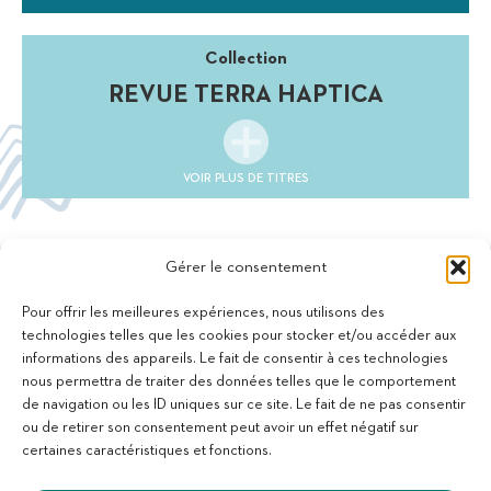
Collection
REVUE TERRA HAPTICA
VOIR PLUS DE TITRES
Gérer le consentement
Pour offrir les meilleures expériences, nous utilisons des
technologies telles que les cookies pour stocker et/ou accéder aux
informations des appareils. Le fait de consentir à ces technologies
11 bis Rue des Novalles
nous permettra de traiter des données telles que le comportement
21240 Talant - France
de navigation ou les ID uniques sur ce site. Le fait de ne pas consentir
+33 (0)3 80 59 22 88
ou de retirer son consentement peut avoir un effet négatif sur
Membre de la Fédération des Aveugles de France
certaines caractéristiques et fonctions.
Membre du collectif Les Éditeurs Atypiques