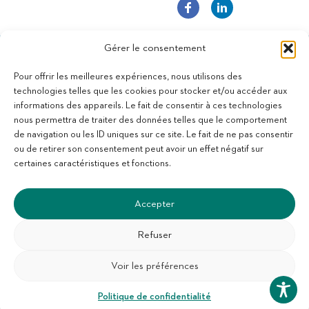
Gérer le consentement
Pour offrir les meilleures expériences, nous utilisons des
technologies telles que les cookies pour stocker et/ou accéder aux
informations des appareils. Le fait de consentir à ces technologies
11 bis Rue des Novalles
nous permettra de traiter des données telles que le comportement
21240 Talant - France
de navigation ou les ID uniques sur ce site. Le fait de ne pas consentir
+33 (0)3 80 59 22 88
ou de retirer son consentement peut avoir un effet négatif sur
Membre de la Fédération des Aveugles de France
certaines caractéristiques et fonctions.
Membre du collectif Les Éditeurs Atypiques
Accepter
Refuser
Voir les préférences
SUIVEZ-NOUS :
S'abonner à la newsletter
Politique de confidentialité