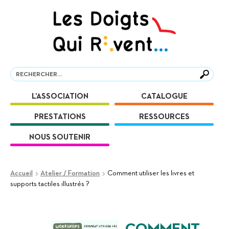
Aller
Aller
à
au
la
contenu
navigation
Recherche
Recherche
L’ASSOCIATION
CATALOGUE
PRESTATIONS
RESSOURCES
NOUS SOUTENIR
Accueil
Atelier / Formation
Comment utiliser les livres et
supports tactiles illustrés ?