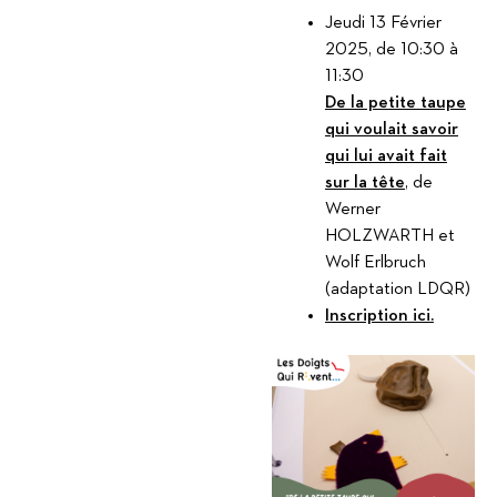
Jeudi 13 Février
2025, de 10:30 à
11:30
De la petite taupe
qui voulait savoir
qui lui avait fait
sur la tête
, de
Werner
HOLZWARTH et
Wolf Erlbruch
(adaptation LDQR)
Inscription ici.