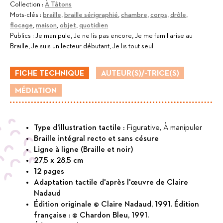
Collection :
À Tâtons
Mots-clés :
braille
,
braille sérigraphié
,
chambre
,
corps
,
drôle
,
flocage
,
maison
,
objet
,
quotidien
Publics :
Je manipule, Je ne lis pas encore, Je me familiarise au
Braille, Je suis un lecteur débutant, Je lis tout seul
FICHE TECHNIQUE
AUTEUR(S)/-TRICE(S)
MÉDIATION
Type d'illustration tactile :
Figurative, À manipuler
Braille intégral recto et sans césure
Ligne à ligne (Braille et noir)
27,5 x 28,5 cm
12 pages
Adaptation tactile d'après l'œuvre de Claire
Nadaud
Édition originale © Claire Nadaud, 1991. Édition
française : © Chardon Bleu, 1991.