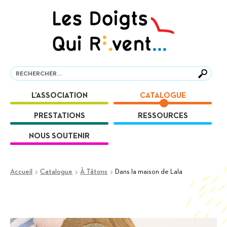
Aller
Aller
à
au
la
contenu
navigation
Recherche
Recherche
L’ASSOCIATION
CATALOGUE
PRESTATIONS
RESSOURCES
NOUS SOUTENIR
Accueil
Catalogue
À Tâtons
Dans la maison de Lala