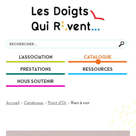
Aller
Aller
à
au
la
contenu
navigation
Recherche
Recherche
L’ASSOCIATION
CATALOGUE
PRESTATIONS
RESSOURCES
NOUS SOUTENIR
Accueil
Catalogue
Point d'Or
Rien à voir