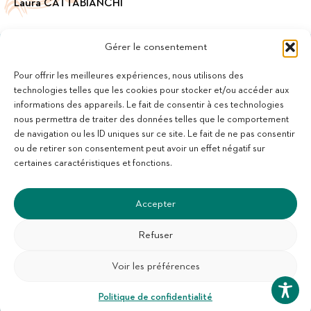
Laura CATTABIANCHI
Gérer le consentement
Pour offrir les meilleures expériences, nous utilisons des
technologies telles que les cookies pour stocker et/ou accéder aux
informations des appareils. Le fait de consentir à ces technologies
11 bis Rue des Novalles
nous permettra de traiter des données telles que le comportement
21240 Talant - France
de navigation ou les ID uniques sur ce site. Le fait de ne pas consentir
+33 (0)3 80 59 22 88
ou de retirer son consentement peut avoir un effet négatif sur
Membre de la Fédération des Aveugles de France
certaines caractéristiques et fonctions.
Membre du collectif Les Éditeurs Atypiques
Accepter
Refuser
Voir les préférences
SUIVEZ-NOUS :
S'abonner à la newsletter
Politique de confidentialité