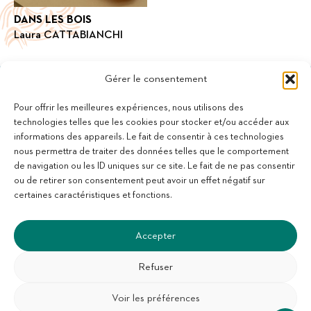
DANS LES BOIS
Laura CATTABIANCHI
Gérer le consentement
Pour offrir les meilleures expériences, nous utilisons des
technologies telles que les cookies pour stocker et/ou accéder aux
informations des appareils. Le fait de consentir à ces technologies
11 bis Rue des Novalles
nous permettra de traiter des données telles que le comportement
21240 Talant - France
de navigation ou les ID uniques sur ce site. Le fait de ne pas consentir
+33 (0)3 80 59 22 88
ou de retirer son consentement peut avoir un effet négatif sur
Membre de la Fédération des Aveugles de France
certaines caractéristiques et fonctions.
Membre du collectif Les Éditeurs Atypiques
Accepter
Refuser
Voir les préférences
SUIVEZ-NOUS :
S'abonner à la newsletter