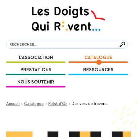
Aller
Aller
à
au
la
contenu
navigation
Recherche
Recherche
L’ASSOCIATION
CATALOGUE
PRESTATIONS
RESSOURCES
NOUS SOUTENIR
Accueil
Catalogue
Point d'Or
Des vers de travers