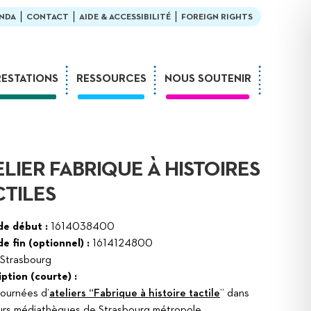
NDA
CONTACT
AIDE & ACCESSIBILITÉ
FOREIGN RIGHTS
RESTATIONS
RESSOURCES
NOUS SOUTENIR
Ateliers
En bibliothèque
Formations
Exemples de médiation
Expositions
L’enfant et la lecture
ELIER FABRIQUE À HISTOIRES
Sur-mesure
LDQR au musée
CTILES
Webinaires
LDQR en EHPAD
Projets de recherche
de début :
1614038400
e fin (optionnel) :
1614124800
Réaliser soi-même
Strasbourg
ption (courte) :
ournées d’
ateliers “Fabrique à histoire tactile
” dans
urs médiathèques de Strasbourg métropole.