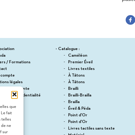
Suitceyes
ociation
Catalogue :
nda
Caméléon
iers / Formations
Premier Éveil
tact
Livres textiles
 compte
À Tâtons
ions légales
À Tâtons
itions de vente
Brailli
ique de confidentialité
Brailli-Brailla
du site
Brailla
telles que
Éveil & Péda
Le fait
Point d'Or
 telles
Point d'Or
t de ne
Livres tactiles sans texte
f sur