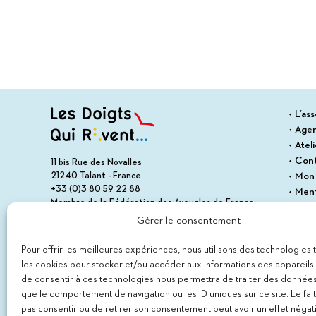
L’ass
Age
Atel
Con
11 bis Rue des Novalles
21240 Talant - France
Mon
+33 (0)3 80 59 22 88
Ment
Membre de la Fédération des Aveugles de France
Cond
Membre du collectif Les Éditeurs Atypiques
Gérer le consentement
Polit
Plan 
Pour offrir les meilleures expériences, nous utilisons des technologies 
les cookies pour stocker et/ou accéder aux informations des appareils. 
de consentir à ces technologies nous permettra de traiter des données
que le comportement de navigation ou les ID uniques sur ce site. Le fai
pas consentir ou de retirer son consentement peut avoir un effet négati