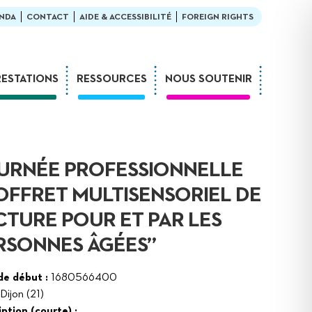
NDA
CONTACT
AIDE & ACCESSIBILITÉ
FOREIGN RIGHTS
RESTATIONS
RESSOURCES
NOUS SOUTENIR
Ateliers
En bibliothèque
Formations
Exemples de médiation
Expositions
L’enfant et la lecture
URNÉE PROFESSIONNELLE
Sur-mesure
LDQR au musée
OFFRET MULTISENSORIEL DE
Webinaires
LDQR en EHPAD
CTURE POUR ET PAR LES
Projets de recherche
RSONNES ÂGÉES”
Réaliser soi-même
de début :
1680566400
Dijon (21)
ption (courte) :