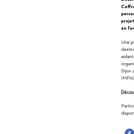
Suitceyes
Coffre
perso
projet
en fa
Une pr
destin
aidant
organi
Dijon 
IMPA)
Décou
Partic
dispon