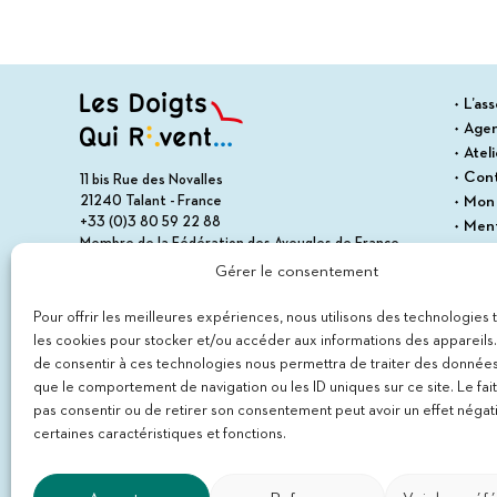
L’ass
Age
Atel
Con
11 bis Rue des Novalles
21240 Talant - France
Mon
+33 (0)3 80 59 22 88
Ment
Membre de la Fédération des Aveugles de France
Cond
Membre du collectif Les Éditeurs Atypiques
Gérer le consentement
Polit
Plan 
Pour offrir les meilleures expériences, nous utilisons des technologies 
les cookies pour stocker et/ou accéder aux informations des appareils. 
de consentir à ces technologies nous permettra de traiter des données
que le comportement de navigation ou les ID uniques sur ce site. Le fai
pas consentir ou de retirer son consentement peut avoir un effet négati
certaines caractéristiques et fonctions.