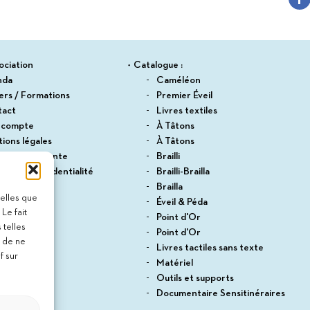
ociation
Catalogue :
nda
Caméléon
iers / Formations
Premier Éveil
tact
Livres textiles
 compte
À Tâtons
ions légales
À Tâtons
itions de vente
Brailli
ique de confidentialité
Brailli-Brailla
du site
Brailla
telles que
Éveil & Péda
Le fait
Point d'Or
 telles
Point d'Or
t de ne
Livres tactiles sans texte
f sur
Matériel
Outils et supports
Documentaire Sensitinéraires