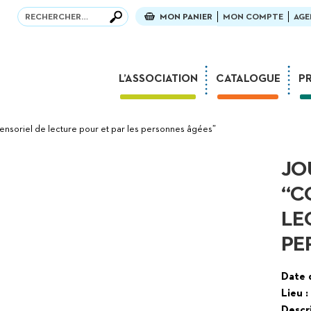
Recherche
Recherche
MON PANIER
MON COMPTE
AGE
L’ASSOCIATION
CATALOGUE
P
La fête des 30 ans !
sensoriel de lecture pour et par les personnes âgées”
Mission
Parcours
JO
L’équipe
“C
Partenaires et mécènes
LE
Associations amies
PE
Foreign Rights
Concours Tactus France
Date 
Dans la presse
Lieu :
Descri