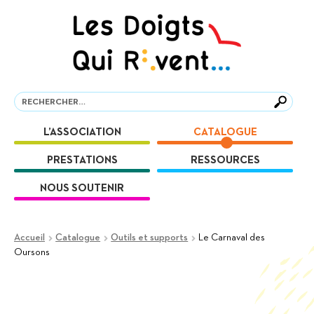
Aller
Aller
à
au
la
contenu
navigation
Recherche
Recherche
L’ASSOCIATION
CATALOGUE
PRESTATIONS
RESSOURCES
NOUS SOUTENIR
Accueil
Catalogue
Outils et supports
Le Carnaval des
Oursons