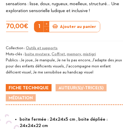
sensations : lisse, doux, rugueux, moelleux, structuré… Une
exploration sensorielle ludique et inclusive !
+
quantité
70,00
€
Ajouter au panier
-
de
Le
Carnaval
Collection :
Outils et supports
Mots-clés :
boite mystere
,
Coffret
,
memory
,
mistigri
des
Publics :
Je joue, Je manipule, Je ne lis pas encore, J'adapte des jeux
Oursons
pour des enfants déficients visuels, J'accompagne mon enfant
déficient visuel, Je me sensibilise au handicap visuel
FICHE TECHNIQUE
AUTEUR(S)/-TRICE(S)
MÉDIATION
boite fermée : 24x24x5 cm , boite dépliée :
24x24x22 cm