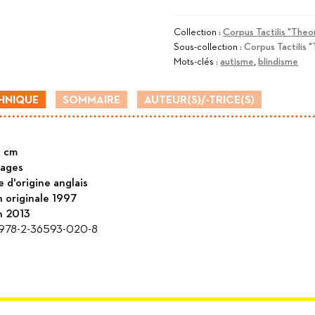
Clins
d'œil
Collection :
Corpus Tactilis "Theo
Sous-collection :
Corpus Tactilis 
à
Mots-clés :
autisme
,
blindisme
perte
de
HNIQUE
SOMMAIRE
AUTEUR(S)/-TRICE(S)
vue
1 cm
ages
 d'origine anglais
n originale 1997
n 2013
978-2-36593-020-8