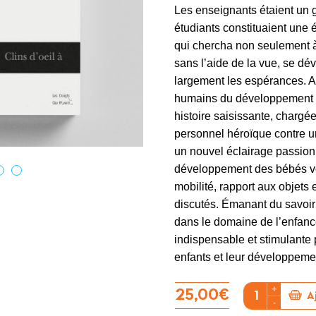
Suitceyes
Les enseignants étaient un 
étudiants constituaient une
qui chercha non seulement à
sans l’aide de la vue, se d
largement les espérances. A
humains du développement et
histoire saisissante, chargé
personnel héroïque contre un
un nouvel éclairage passion
développement des bébés vo
mobilité, rapport aux objets 
discutés. Émanant du savoir 
dans le domaine de l’enfanc
indispensable et stimulante
enfants et leur développeme
+
quantité
25,00
€
A
-
de