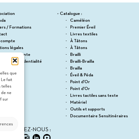
ociation
Catalogue :
nda
Caméléon
iers / Formations
Premier Éveil
tact
Livres textiles
 compte
À Tâtons
ions légales
À Tâtons
itions de vente
Brailli
ique de confidentialité
Brailli-Brailla
du site
Brailla
telles que
Éveil & Péda
Le fait
Point d'Or
 telles
Point d'Or
t de ne
Livres tactiles sans texte
f sur
Matériel
Outils et supports
Documentaire Sensitinéraires
érences
SUIVEZ-NOUS :
ter