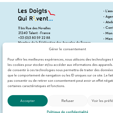
L’ass
Age
Atel
Con
11 bis Rue des Novalles
21240 Talant - France
Mon
+33 (0)3 80 59 22 88
Ment
Membre de la Fédération des Aveugles de France
Cond
Membre du collectif Les Éditeurs Atypiques
Gérer le consentement
Polit
Plan 
Pour offrir les meilleures expériences, nous utilisons des technologies 
les cookies pour stocker et/ou accéder aux informations des appareils. 
de consentir à ces technologies nous permettra de traiter des données
que le comportement de navigation ou les ID uniques sur ce site. Le fai
pas consentir ou de retirer son consentement peut avoir un effet négati
certaines caractéristiques et fonctions.
Accepter
Refuser
Voir les préf
S'abonner à la newslet
Politique de confidentialité