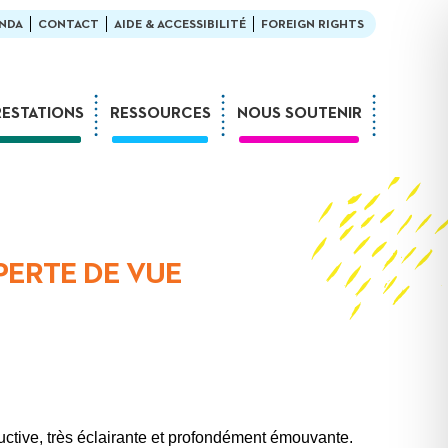
NDA
CONTACT
AIDE & ACCESSIBILITÉ
FOREIGN RIGHTS
RESTATIONS
RESSOURCES
NOUS SOUTENIR
Ateliers
En bibliothèque
Formations
Exemples de médiation
Expositions
L’enfant et la lecture
Sur-mesure
LDQR au musée
 PERTE DE VUE
Webinaires
LDQR en EHPAD
Projets de recherche
Réaliser soi-même
uctive, très éclairante et profondément émouvante.