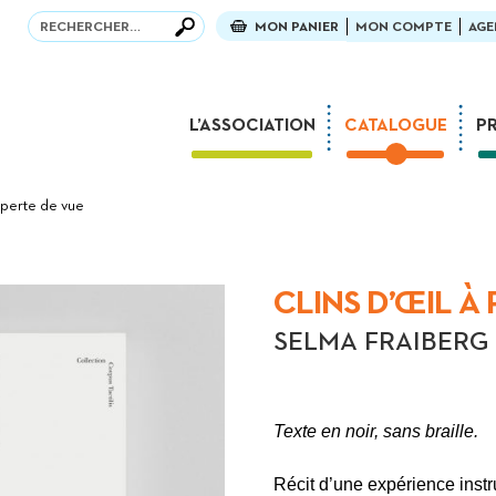
Recherche
Recherche
MON PANIER
MON COMPTE
AGE
L’ASSOCIATION
CATALOGUE
P
La fête des 30 ans !
à perte de vue
Mission
Parcours
L’équipe
CLINS D’ŒIL À
Partenaires et mécènes
SELMA FRAIBERG
Associations amies
Foreign Rights
Concours Tactus France
Texte en noir, sans braille.
Dans la presse
Récit d’une expérience instr