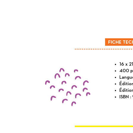
FICHE TEC
16 x 2
400 p
Langue
Éditio
Éditio
ISBN :