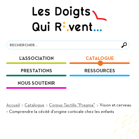
Aller
Aller
à
au
la
contenu
navigation
Recherche
Recherche
L’ASSOCIATION
CATALOGUE
PRESTATIONS
RESSOURCES
NOUS SOUTENIR
Accueil
Catalogue
Corpus Tactilis "Pragma"
Vision et cerveau
– Comprendre la cécité d’origine corticale chez les enfants