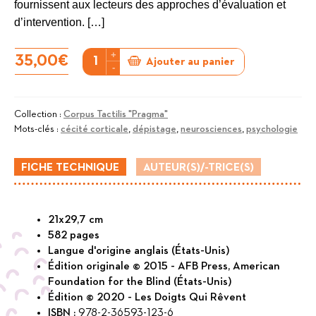
fournissent aux lecteurs des approches d’évaluation et
d’intervention. […]
+
quantité
35,00
€
Ajouter au panier
-
de
Vision
et
Collection :
Corpus Tactilis "Pragma"
Mots-clés :
cécité corticale
,
dépistage
,
neurosciences
,
psychologie
cerveau
-
FICHE TECHNIQUE
AUTEUR(S)/-TRICE(S)
Comprendre
la
cécité
21x29,7 cm
d'origine
582 pages
corticale
Langue d'origine anglais (États-Unis)
chez
Édition originale © 2015 - AFB Press, American
Foundation for the Blind (États-Unis)
les
Édition © 2020 - Les Doigts Qui Rêvent
enfants
ISBN :
978-2-36593-123-6