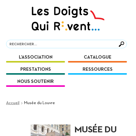
Aller
Aller
à
au
la
contenu
navigation
Recherche
Recherche
L’ASSOCIATION
CATALOGUE
PRESTATIONS
RESSOURCES
NOUS SOUTENIR
Accueil
Musée du Louvre
MUSÉE DU