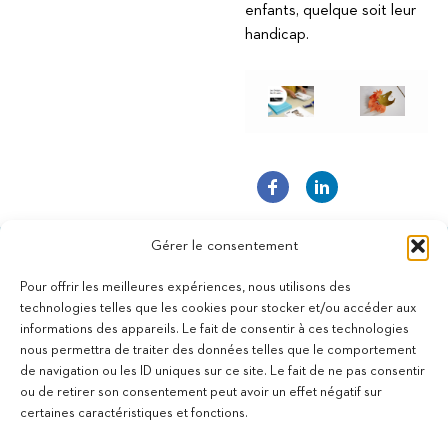
enfants, quelque soit leur
handicap.
Gérer le consentement
Pour offrir les meilleures expériences, nous utilisons des
technologies telles que les cookies pour stocker et/ou accéder aux
informations des appareils. Le fait de consentir à ces technologies
11 bis Rue des Novalles
nous permettra de traiter des données telles que le comportement
21240 Talant - France
de navigation ou les ID uniques sur ce site. Le fait de ne pas consentir
+33 (0)3 80 59 22 88
ou de retirer son consentement peut avoir un effet négatif sur
Membre de la Fédération des Aveugles de France
certaines caractéristiques et fonctions.
Membre du collectif Les Éditeurs Atypiques