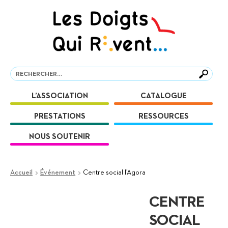
Aller
Aller
à
au
la
contenu
navigation
Recherche
Recherche
L’ASSOCIATION
CATALOGUE
PRESTATIONS
RESSOURCES
NOUS SOUTENIR
Accueil
Événement
Centre social l’Agora
CENTRE
SOCIAL