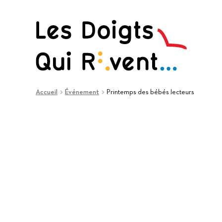
Aller
Aller
à
au
la
contenu
navigation
Accueil
Événement
Printemps des bébés lecteurs