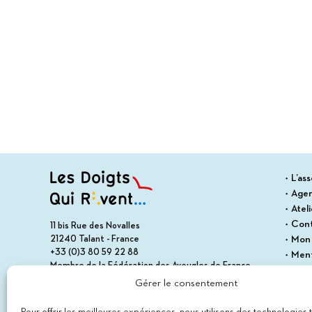
L’ass
Age
Atel
Con
11 bis Rue des Novalles
21240 Talant - France
Mon
+33 (0)3 80 59 22 88
Ment
Membre de la Fédération des Aveugles de France
Cond
Membre du collectif Les Éditeurs Atypiques
Gérer le consentement
Polit
Plan 