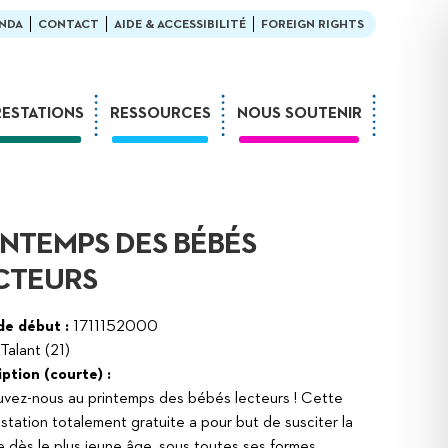
NDA
CONTACT
AIDE & ACCESSIBILITÉ
FOREIGN RIGHTS
RESTATIONS
RESSOURCES
NOUS SOUTENIR
Ateliers
En bibliothèque
Formations
Exemples de médiation
Expositions
L’enfant et la lecture
INTEMPS DES BÉBÉS
Sur-mesure
LDQR au musée
CTEURS
Webinaires
LDQR en EHPAD
Projets de recherche
de début :
1711152000
Talant (21)
Réaliser soi-même
ption (courte) :
vez-nous au printemps des bébés lecteurs ! Cette
station totalement gratuite a pour but de susciter la
e dès le plus jeune âge, sous toutes ses formes.