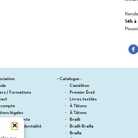
Suitceyes
Rende
14h à
Poussi
ociation
Catalogue :
nda
Caméléon
iers / Formations
Premier Éveil
tact
Livres textiles
 compte
À Tâtons
ions légales
À Tâtons
itions de vente
Brailli
ique de confidentialité
Brailli-Brailla
du site
Brailla