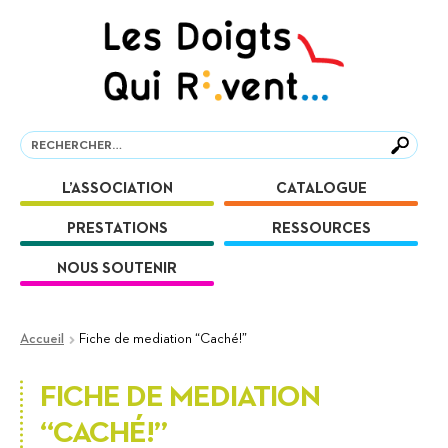
Aller
Aller
à
au
la
contenu
navigation
Recherche
Recherche
L’ASSOCIATION
CATALOGUE
PRESTATIONS
RESSOURCES
NOUS SOUTENIR
Accueil
Fiche de mediation “Caché!”
FICHE DE MEDIATION
“CACHÉ!”