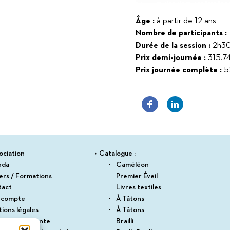
Âge :
à partir de 12 ans
Nombre de participants :
Durée de la session :
2h30 
Prix demi-journée :
315.7
Prix journée complète :
5
ociation
Catalogue :
nda
Caméléon
iers / Formations
Premier Éveil
tact
Livres textiles
 compte
À Tâtons
ions légales
À Tâtons
itions de vente
Brailli