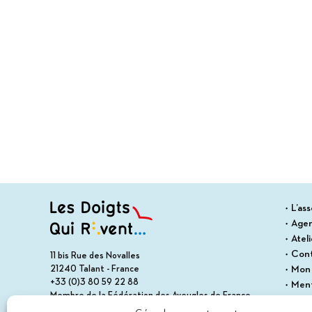
L’ass
Age
Atel
Con
11 bis Rue des Novalles
21240 Talant - France
Mon
+33 (0)3 80 59 22 88
Ment
Membre de la Fédération des Aveugles de France
Cond
Membre du collectif Les Éditeurs Atypiques