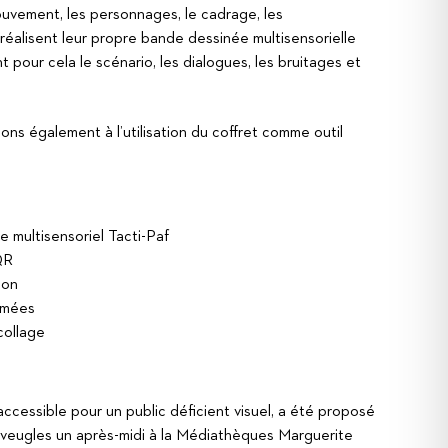
ouvement, les personnages, le cadrage, les
réalisent leur propre bande dessinée multisensorielle
t pour cela le scénario, les dialogues, les bruitages et
mons également à l’utilisation du coffret comme outil
 multisensoriel Tacti-Paf
QR
ion
imées
collage
ccessible pour un public déficient visuel, a été proposé
aveugles un après-midi à la Médiathèques Marguerite