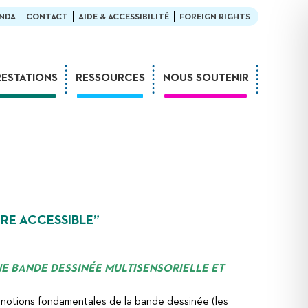
NDA
CONTACT
AIDE & ACCESSIBILITÉ
FOREIGN RIGHTS
RESTATIONS
RESSOURCES
NOUS SOUTENIR
Ateliers
En bibliothèque
Formations
Exemples de médiation
Expositions
L’enfant et la lecture
Sur-mesure
LDQR au musée
Webinaires
LDQR en EHPAD
Projets de recherche
IRE ACCESSIBLE”
Réaliser soi-même
E BANDE DESSINÉE MULTISENSORIELLE ET
notions fondamentales de la bande dessinée (les