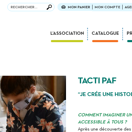
Recherche
Recherche
MON PANIER
MON COMPTE
AGE
L’ASSOCIATION
CATALOGUE
P
La fête des 30 ans !
Mission
Parcours
L’équipe
TACTI PAF
Partenaires et mécènes
Associations amies
“JE CRÉE UNE HISTO
Foreign Rights
Concours Tactus France
COMMENT IMAGINER UN
ACCESSIBLE À TOUS ?
Dans la presse
Après une découverte des 