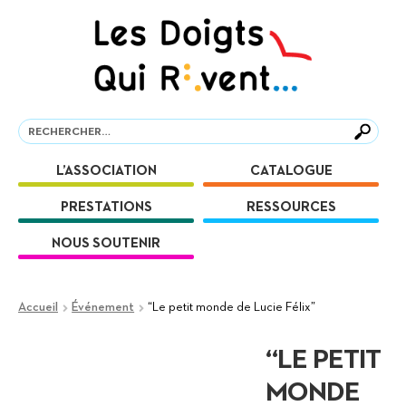
Aller
Aller
à
au
la
contenu
navigation
Recherche
Recherche
L’ASSOCIATION
CATALOGUE
PRESTATIONS
RESSOURCES
NOUS SOUTENIR
Accueil
Événement
“Le petit monde de Lucie Félix”
“LE PETIT
MONDE