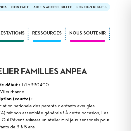
NDA
CONTACT
AIDE & ACCESSIBILITÉ
FOREIGN RIGHTS
RESTATIONS
RESSOURCES
NOUS SOUTENIR
Ateliers
En bibliothèque
Formations
Exemples de médiation
Expositions
L’enfant et la lecture
ELIER FAMILLES ANPEA
Sur-mesure
LDQR au musée
Webinaires
LDQR en EHPAD
de début :
1715990400
Villeurbanne
Projets de recherche
ption (courte) :
Réaliser soi-même
ciation nationale des parents d’enfants aveugles
) fait son assemblée générale ! À cette occasion, Les
 Qui Rêvent animera un atelier mini-jeux sensoriels pour
fants de 3 à 5 ans.