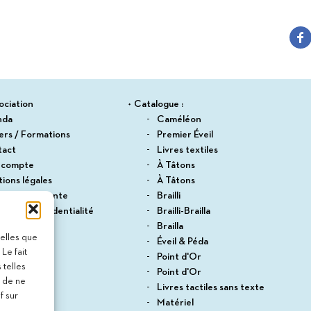
Suitceyes
ociation
Catalogue :
nda
Caméléon
iers / Formations
Premier Éveil
tact
Livres textiles
 compte
À Tâtons
ions légales
À Tâtons
itions de vente
Brailli
ique de confidentialité
Brailli-Brailla
du site
Brailla
telles que
Éveil & Péda
Le fait
Point d'Or
 telles
Point d'Or
t de ne
Livres tactiles sans texte
f sur
Matériel