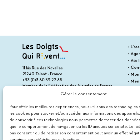
L’ass
Age
Atel
Con
11 bis Rue des Novalles
21240 Talant - France
Mon
+33 (0)3 80 59 22 88
Ment
Membre de la Fédération des Aveugles de France
Cond
Membre du collectif Les Éditeurs Atypiques
Gérer le consentement
Polit
Plan 
Pour offrir les meilleures expériences, nous utilisons des technologies 
les cookies pour stocker et/ou accéder aux informations des appareils. 
de consentir à ces technologies nous permettra de traiter des données
que le comportement de navigation ou les ID uniques sur ce site. Le fai
pas consentir ou de retirer son consentement peut avoir un effet négati
certaines caractéristiques et fonctions.