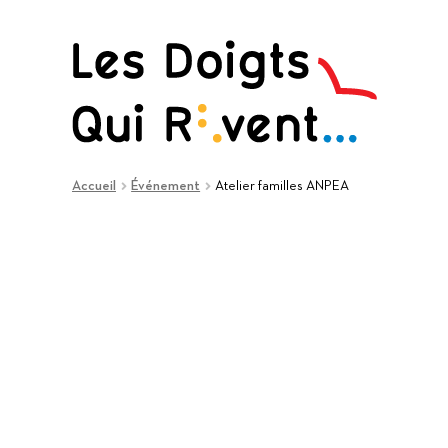
Aller
Aller
à
au
la
contenu
navigation
Accueil
Événement
Atelier familles ANPEA