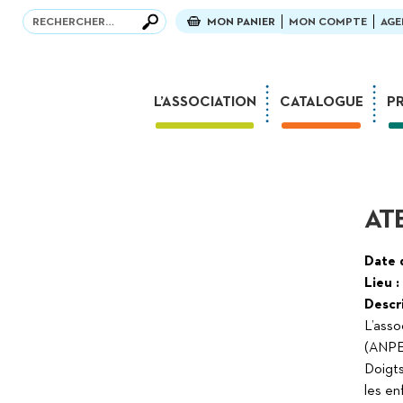
Recherche
Recherche
MON PANIER
MON COMPTE
AGE
L’ASSOCIATION
CATALOGUE
P
La fête des 30 ans !
Mission
Parcours
AT
L’équipe
Partenaires et mécènes
Date 
Lieu :
Associations amies
Descri
Foreign Rights
L’asso
Concours Tactus France
(ANPEA
Doigts
Dans la presse
les en