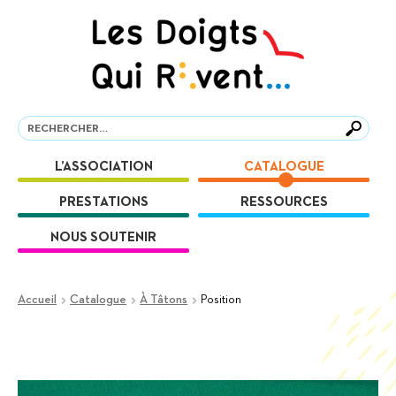
Aller
Aller
à
au
la
contenu
navigation
Recherche
Recherche
L’ASSOCIATION
CATALOGUE
PRESTATIONS
RESSOURCES
NOUS SOUTENIR
Accueil
Catalogue
À Tâtons
Position