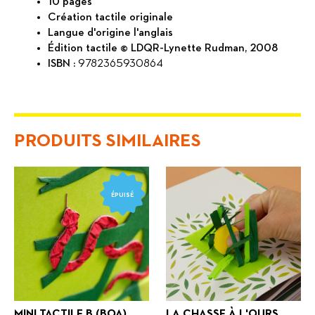
10 pages
Création tactile originale
Langue d'origine l'anglais
Édition tactile © LDQR-Lynette Rudman, 2008
ISBN :
9782365930864
PRODUITS SIMILAIRES
ÉPUISÉ
MINI TACTILE B (BOA)
LA CHASSE À L'OURS