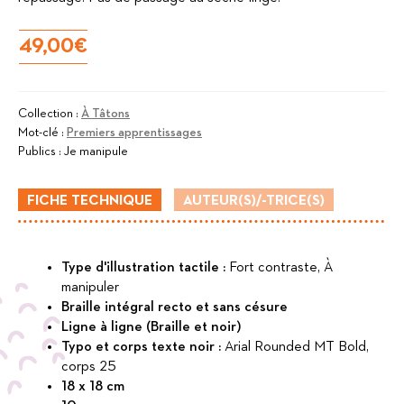
49,00
€
Collection :
À Tâtons
Mot-clé :
Premiers apprentissages
Publics :
Je manipule
FICHE TECHNIQUE
AUTEUR(S)/-TRICE(S)
Type d'illustration tactile :
Fort contraste, À
manipuler
Braille intégral recto et sans césure
Ligne à ligne (Braille et noir)
Typo et corps texte noir :
Arial Rounded MT Bold,
corps 25
18 x 18 cm