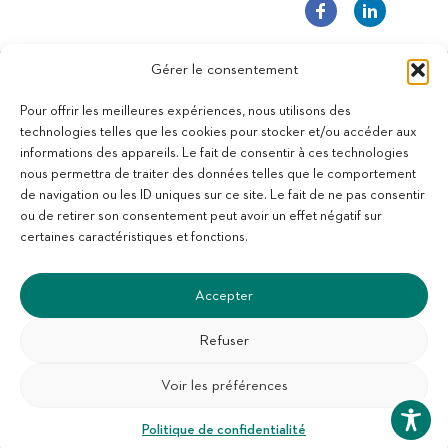
Gérer le consentement
Pour offrir les meilleures expériences, nous utilisons des
technologies telles que les cookies pour stocker et/ou accéder aux
informations des appareils. Le fait de consentir à ces technologies
11 bis Rue des Novalles
nous permettra de traiter des données telles que le comportement
21240 Talant - France
de navigation ou les ID uniques sur ce site. Le fait de ne pas consentir
+33 (0)3 80 59 22 88
ou de retirer son consentement peut avoir un effet négatif sur
Membre de la Fédération des Aveugles de France
certaines caractéristiques et fonctions.
Membre du collectif Les Éditeurs Atypiques
Accepter
Refuser
Voir les préférences
SUIVEZ-NOUS :
S'abonner à la newsletter
Politique de confidentialité