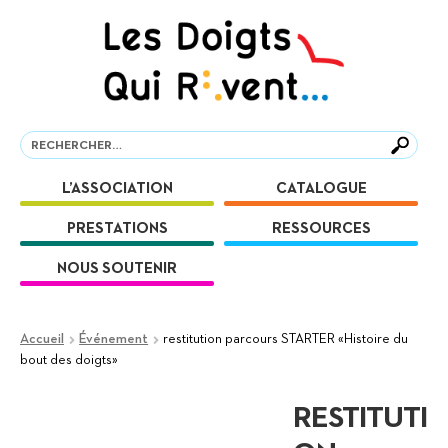
Aller
Aller
à
au
la
contenu
navigation
Recherche
Recherche
L’ASSOCIATION
CATALOGUE
PRESTATIONS
RESSOURCES
NOUS SOUTENIR
Accueil
Événement
restitution parcours STARTER «Histoire du
bout des doigts»
RESTITUTI