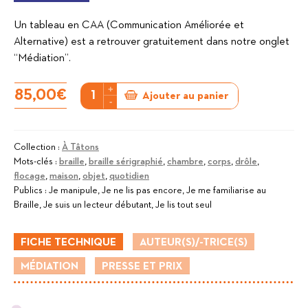
Un tableau en CAA (Communication Améliorée et
Alternative) est a retrouver gratuitement dans notre onglet
“Médiation”.
+
quantité
85,00
€
Ajouter au panier
-
de
La
Chasse
Collection :
À Tâtons
Mots-clés :
braille
,
braille sérigraphié
,
chambre
,
corps
,
drôle
,
à
flocage
,
maison
,
objet
,
quotidien
l'Ours
Publics :
Je manipule, Je ne lis pas encore, Je me familiarise au
Braille, Je suis un lecteur débutant, Je lis tout seul
FICHE TECHNIQUE
AUTEUR(S)/-TRICE(S)
MÉDIATION
PRESSE ET PRIX