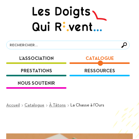
Aller
Aller
à
au
la
contenu
navigation
Recherche
Recherche
L’ASSOCIATION
CATALOGUE
PRESTATIONS
RESSOURCES
NOUS SOUTENIR
Accueil
Catalogue
À Tâtons
La Chasse à l’Ours