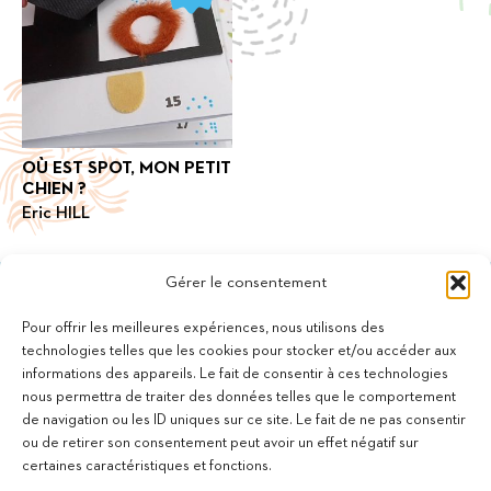
OÙ EST SPOT, MON PETIT
CHIEN ?
Eric HILL
Gérer le consentement
Pour offrir les meilleures expériences, nous utilisons des
technologies telles que les cookies pour stocker et/ou accéder aux
informations des appareils. Le fait de consentir à ces technologies
11 bis Rue des Novalles
nous permettra de traiter des données telles que le comportement
21240 Talant - France
de navigation ou les ID uniques sur ce site. Le fait de ne pas consentir
+33 (0)3 80 59 22 88
ou de retirer son consentement peut avoir un effet négatif sur
Membre de la Fédération des Aveugles de France
certaines caractéristiques et fonctions.
Membre du collectif Les Éditeurs Atypiques