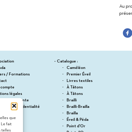
Suitceyes
Au pro
présen
ociation
Catalogue :
nda
Caméléon
iers / Formations
Premier Éveil
tact
Livres textiles
 compte
À Tâtons
ions légales
À Tâtons
itions de vente
Brailli
ique de confidentialité
Brailli-Brailla
du site
Brailla
telles que
Éveil & Péda
Le fait
Point d'Or
 telles