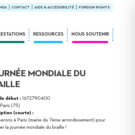
NDA
CONTACT
AIDE & ACCESSIBILITÉ
FOREIGN RIGHTS
RESTATIONS
RESSOURCES
NOUS SOUTENIR
Ateliers
En bibliothèque
Formations
Exemples de médiation
Expositions
L’enfant et la lecture
URNÉE MONDIALE DU
Sur-mesure
LDQR au musée
AILLE
Webinaires
LDQR en EHPAD
Projets de recherche
de début :
1672790400
Paris (75)
Réaliser soi-même
ption (courte) :
erons à Paris (mairie du 7ème arrondissement) pour
er la journée mondiale du braille !