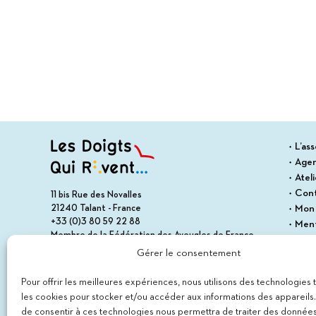
L’ass
Age
Atel
Con
11 bis Rue des Novalles
21240 Talant - France
Mon
+33 (0)3 80 59 22 88
Ment
Membre de la Fédération des Aveugles de France
Cond
Membre du collectif Les Éditeurs Atypiques
Gérer le consentement
Polit
Plan 
Pour offrir les meilleures expériences, nous utilisons des technologies 
les cookies pour stocker et/ou accéder aux informations des appareils. 
de consentir à ces technologies nous permettra de traiter des données