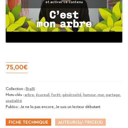
et activer ce contenu
75,00
€
Collection :
Brailli
Mots-clés :
arbre
,
écureuil
,
forêt
,
générosité
,
humour
,
mur
,
partage
,
spatialité
Publics :
Je ne lis pas encore, Je suis un lecteur débutant
FICHE TECHNIQUE
AUTEUR(S)/-TRICE(S)