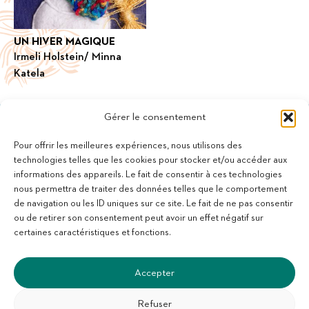
UN HIVER MAGIQUE
Irmeli Holstein/ Minna
Katela
Gérer le consentement
Pour offrir les meilleures expériences, nous utilisons des
technologies telles que les cookies pour stocker et/ou accéder aux
informations des appareils. Le fait de consentir à ces technologies
11 bis Rue des Novalles
nous permettra de traiter des données telles que le comportement
21240 Talant - France
de navigation ou les ID uniques sur ce site. Le fait de ne pas consentir
+33 (0)3 80 59 22 88
ou de retirer son consentement peut avoir un effet négatif sur
Membre de la Fédération des Aveugles de France
certaines caractéristiques et fonctions.
Membre du collectif Les Éditeurs Atypiques
Accepter
Refuser