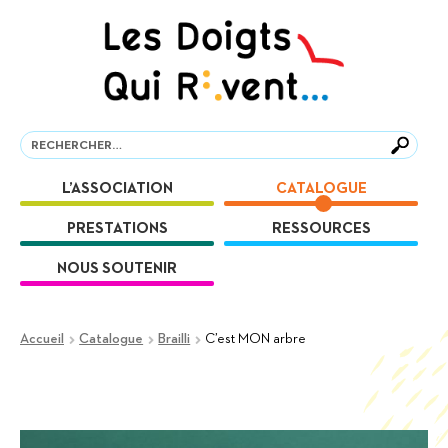
Aller
Aller
à
au
la
contenu
navigation
Recherche
Recherche
L’ASSOCIATION
CATALOGUE
PRESTATIONS
RESSOURCES
NOUS SOUTENIR
Accueil
Catalogue
Brailli
C’est MON arbre