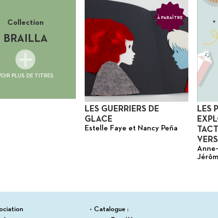
À PARAÎTRE
Collection
BRAILLA
VOIR PLUS DE TITRES
LES GUERRIERS DE
LES 
GLACE
EXPL
Estelle Faye et Nancy Peña
TACT
VERS
Anne
Jérôm
ociation
Catalogue :