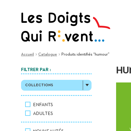
Aller
Aller
à
au
la
contenu
navigation
Accueil
Catalogue
Produits identifiés “humour”
HU
FILTRER PAR :
COLLECTIONS
ENFANTS
ADULTES