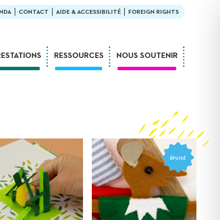
NDA
CONTACT
AIDE & ACCESSIBILITÉ
FOREIGN RIGHTS
RESTATIONS
RESSOURCES
NOUS SOUTENIR
Ateliers
En bibliothèque
Formations
Exemples de médiation
Expositions
L’enfant et la lecture
Sur-mesure
LDQR au musée
Webinaires
LDQR en EHPAD
Projets de recherche
ÉPUISÉ
Réaliser soi-même