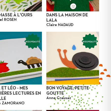
HASSE À L'OURS
DANS LA MAISON DE
el ROSEN
LALA
Claire NADAUD
NOUVEAUTÉ
NOUVEAUTÉ
 ET LÉO - MES
BON VOYAGE, PETITE
IÈRES LECTURES EN
GOUTTE
Anne Crausaz
LLE
le ZAMORANO