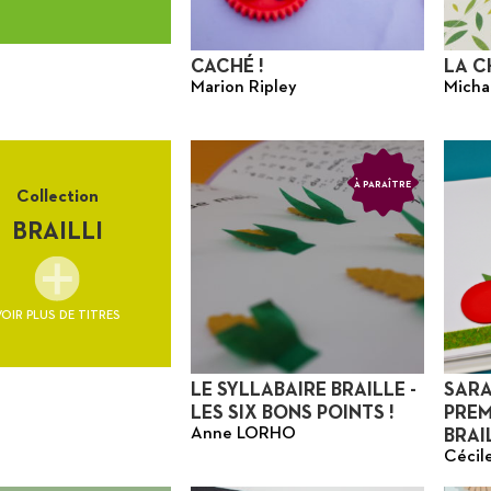
Suitceyes
CACHÉ !
LA C
Marion Ripley
Micha
À PARAÎTRE
Collection
BRAILLI
VOIR PLUS DE TITRES
LE SYLLABAIRE BRAILLE -
SARA
LES SIX BONS POINTS !
PREM
Anne LORHO
BRAI
Céci