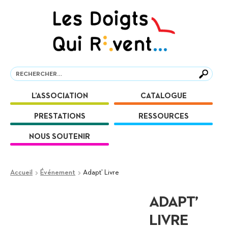
Aller
Aller
à
au
la
contenu
navigation
Recherche
Recherche
L’ASSOCIATION
CATALOGUE
PRESTATIONS
RESSOURCES
NOUS SOUTENIR
Accueil
Événement
Adapt’ Livre
ADAPT’
LIVRE