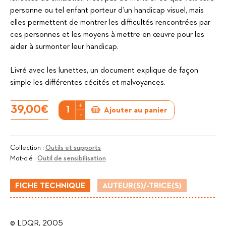
personne ou tel enfant porteur d’un handicap visuel, mais
elles permettent de montrer les difficultés rencontrées par
ces personnes et les moyens à mettre en œuvre pour les
aider à surmonter leur handicap.
Livré avec les lunettes, un document explique de façon
simple les différentes cécités et malvoyances.
+
quantité
39,00
€
Ajouter au panier
-
de
Kit
de
Collection :
Outils et supports
Mot-clé :
Outil de sensibilisation
6
lunettes
FICHE TECHNIQUE
AUTEUR(S)/-TRICE(S)
de
simulation
© LDQR, 2005