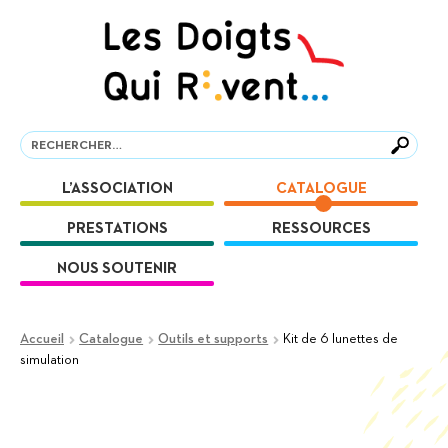
Aller
Aller
à
au
la
contenu
navigation
Recherche
Recherche
L’ASSOCIATION
CATALOGUE
PRESTATIONS
RESSOURCES
NOUS SOUTENIR
Accueil
Catalogue
Outils et supports
Kit de 6 lunettes de
simulation