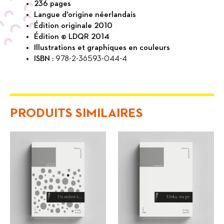
236 pages
monde
Langue d'origine néerlandais
Édition originale 2010
Édition © LDQR 2014
Illustrations et graphiques en couleurs
ISBN :
978-2-36593-044-4
PRODUITS SIMILAIRES