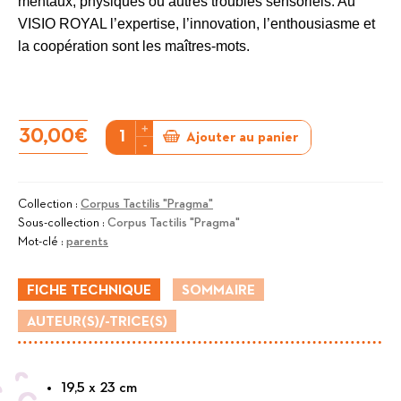
mentaux, physiques ou autres troubles sensoriels. Au
VISIO ROYAL l’expertise, l’innovation, l’enthousiasme et
la coopération sont les maîtres-mots.
+
quantité
30,00
€
Ajouter au panier
-
de
On
reste
Collection :
Corpus Tactilis "Pragma"
Sous-collection :
Corpus Tactilis "Pragma"
en
Mot-clé :
parents
contact,
aidez
FICHE TECHNIQUE
SOMMAIRE
votre
AUTEUR(S)/-TRICE(S)
enfant
à
découvrir
19,5 x 23 cm
le