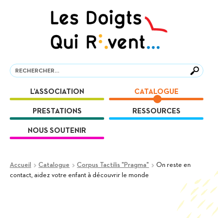
Aller
Aller
à
au
la
contenu
navigation
Recherche
Recherche
L’ASSOCIATION
CATALOGUE
PRESTATIONS
RESSOURCES
NOUS SOUTENIR
Accueil
Catalogue
Corpus Tactilis "Pragma"
On reste en
contact, aidez votre enfant à découvrir le monde