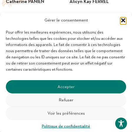
Catherine PANIEN
Alicyn Kay FERREL
Gérer le consentement
Pour offrir les meilleures expériences, nous utilisons des
technologies telles que les cookies pour stocker et/ou accéder aux
informations des appareils. Le fait de consentir à ces technologies
11 bis Rue des Novalles
nous permettra de traiter des données telles que le comportement
21240 Talant - France
de navigation ou les ID uniques sur ce site. Le fait de ne pas consentir
+33 (0)3 80 59 22 88
ou de retirer son consentement peut avoir un effet négatif sur
Membre de la Fédération des Aveugles de France
certaines caractéristiques et fonctions.
Membre du collectif Les Éditeurs Atypiques
Accepter
Refuser
Voir les préférences
SUIVEZ-NOUS :
S'abonner à la newsletter
Politique de confidentialité