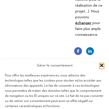
réalisation de ce
projet…). Nous
pouvons
échanger
pour
faire plus ample
connaissance.
Gérer le consentement
Pour offrir les meilleures expériences, nous utilisons des
technologies telles que les cookies pour stocker et/ou accéder aux
informations des appareils. Le fait de consentir à ces technologies
11 bis Rue des Novalles
nous permettra de traiter des données telles que le comportement
21240 Talant - France
de navigation ou les ID uniques sur ce site. Le fait de ne pas consentir
+33 (0)3 80 59 22 88
ou de retirer son consentement peut avoir un effet négatif sur
Membre de la Fédération des Aveugles de France
certaines caractéristiques et fonctions.
Membre du collectif Les Éditeurs Atypiques