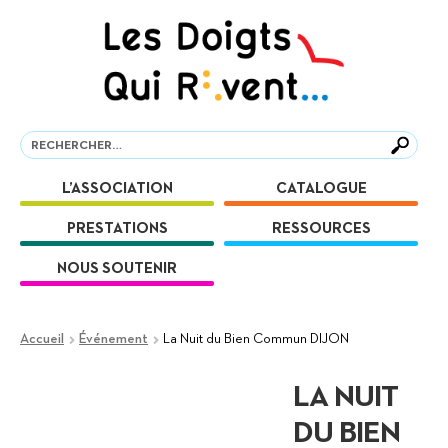
Aller
Aller
à
au
la
contenu
navigation
Recherche
Recherche
L’ASSOCIATION
CATALOGUE
PRESTATIONS
RESSOURCES
NOUS SOUTENIR
Accueil
Événement
La Nuit du Bien Commun DIJON
LA NUIT
DU BIEN