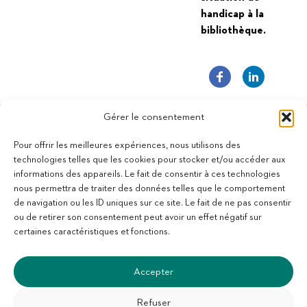
handicap à la
bibliothèque.
Gérer le consentement
Pour offrir les meilleures expériences, nous utilisons des
technologies telles que les cookies pour stocker et/ou accéder aux
informations des appareils. Le fait de consentir à ces technologies
11 bis Rue des Novalles
nous permettra de traiter des données telles que le comportement
21240 Talant - France
de navigation ou les ID uniques sur ce site. Le fait de ne pas consentir
+33 (0)3 80 59 22 88
ou de retirer son consentement peut avoir un effet négatif sur
Membre de la Fédération des Aveugles de France
certaines caractéristiques et fonctions.
Membre du collectif Les Éditeurs Atypiques
Accepter
Refuser