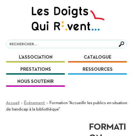
Aller
Aller
à
au
la
contenu
navigation
Recherche
Recherche
L’ASSOCIATION
CATALOGUE
PRESTATIONS
RESSOURCES
NOUS SOUTENIR
Accueil
Événement
Formation “Accueillir les publics en situation
de handicap à la bibliothèque”
FORMATI