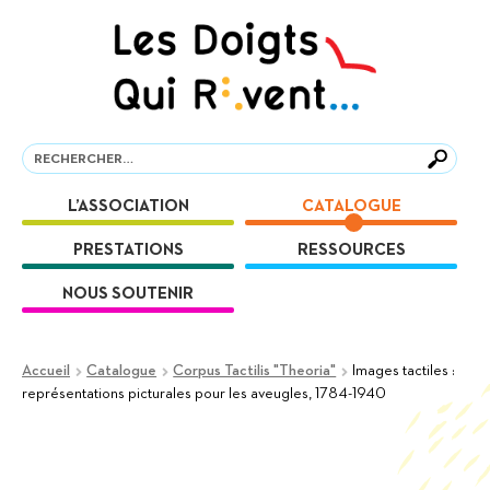
Aller
Aller
à
au
la
contenu
navigation
Recherche
Recherche
L’ASSOCIATION
CATALOGUE
PRESTATIONS
RESSOURCES
NOUS SOUTENIR
Accueil
Catalogue
Corpus Tactilis "Theoria"
Images tactiles :
représentations picturales pour les aveugles, 1784-1940