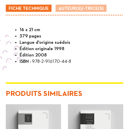
picturales
FICHE TECHNIQUE
AUTEUR(S)/-TRICE(S)
pour
les
aveugles,
16 x 21 cm
1784-
379 pages
Langue d'origine suédois
1940
Édition originale 1998
Édition 2008
ISBN :
978-2-916170-44-8
PRODUITS SIMILAIRES