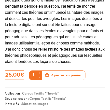
pédagogiques qui ont influencé l’éducation des aveugles
pendant la période en question, j’ai tenté de montrer
comment ces théories ont influencé la nature des images
et des cartes pour les aveugles. Les images destinées à
la lecture digitale ont surtout été faites pour un usage
pédagogique dans les écoles d’aveugles pour enfants et
pour adultes. Les pédagogues qui ont utilisé cartes et
images utilisaient la leçon de choses comme méthode.
J’ai donc choisi de relier l’histoire des images tactiles aux
théories philosophiques et pédagogiques sur lesquelles
étaient fondées ces leçons de choses.
+
quantité
25,00
€
Ajouter au panier
-
de
Images
tactiles
Collection :
Corpus Tactilis "Theoria"
Sous-collection :
Corpus Tactilis "Theoria"
:
Mots-clés :
éducation
,
images
représentations