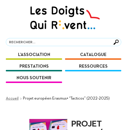
Aller
Aller
à
au
la
contenu
navigation
Recherche
Recherche
L’ASSOCIATION
CATALOGUE
PRESTATIONS
RESSOURCES
NOUS SOUTENIR
Accueil
Projet européen Erasmus+ “Tacticos” (2022-2025)
PROJET