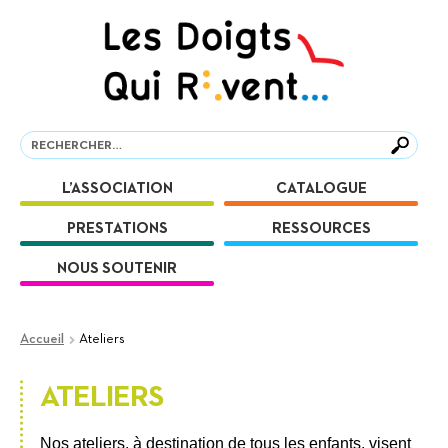
Aller
Aller
à
au
la
contenu
navigation
Recherche
Recherche
L’ASSOCIATION
CATALOGUE
PRESTATIONS
RESSOURCES
NOUS SOUTENIR
Accueil
Ateliers
ATELIERS
Nos ateliers, à destination de tous les enfants, visent