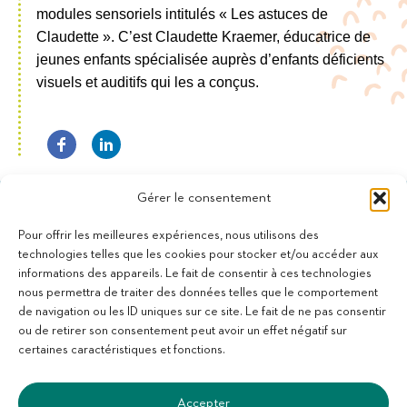
modules sensoriels intitulés « Les astuces de
Claudette ». C’est Claudette Kraemer, éducatrice de
jeunes enfants spécialisée auprès d’enfants déficients
visuels et auditifs qui les a conçus.
Gérer le consentement
Pour offrir les meilleures expériences, nous utilisons des
technologies telles que les cookies pour stocker et/ou accéder aux
informations des appareils. Le fait de consentir à ces technologies
11 bis Rue des Novalles
nous permettra de traiter des données telles que le comportement
21240 Talant - France
de navigation ou les ID uniques sur ce site. Le fait de ne pas consentir
+33 (0)3 80 59 22 88
ou de retirer son consentement peut avoir un effet négatif sur
Membre de la Fédération des Aveugles de France
certaines caractéristiques et fonctions.
Membre du collectif Les Éditeurs Atypiques
Accepter