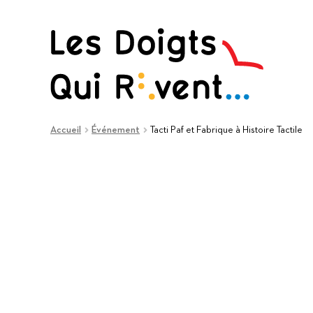
Aller
Aller
à
au
la
contenu
navigation
Accueil
Événement
Tacti Paf et Fabrique à Histoire Tactile