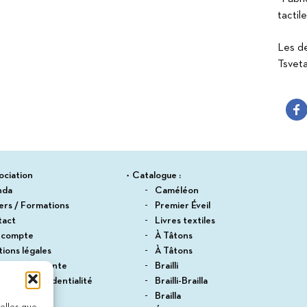
Suitceyes
tactile
Les de
Tsvet
ociation
Catalogue :
nda
Caméléon
iers / Formations
Premier Éveil
tact
Livres textiles
 compte
À Tâtons
ions légales
À Tâtons
itions de vente
Brailli
ique de confidentialité
Brailli-Brailla
du site
Brailla