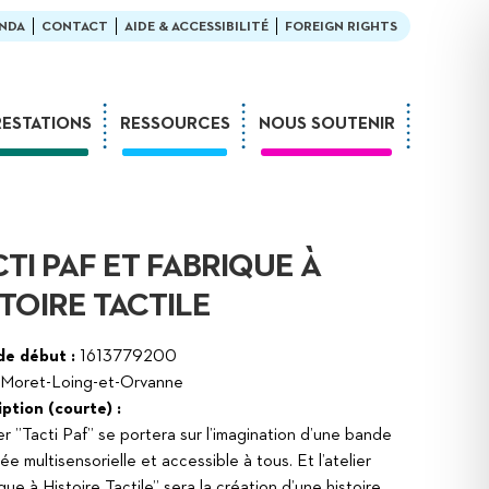
NDA
CONTACT
AIDE & ACCESSIBILITÉ
FOREIGN RIGHTS
RESTATIONS
RESSOURCES
NOUS SOUTENIR
Ateliers
En bibliothèque
Formations
Exemples de médiation
Expositions
L’enfant et la lecture
CTI PAF ET FABRIQUE À
Sur-mesure
LDQR au musée
STOIRE TACTILE
Webinaires
LDQR en EHPAD
Projets de recherche
de début :
1613779200
Moret-Loing-et-Orvanne
Réaliser soi-même
ption (courte) :
ier ”Tacti Paf” se portera sur l’imagination d’une bande
ée multisensorielle et accessible à tous. Et l’atelier
que à Histoire Tactile” sera la création d’une histoire