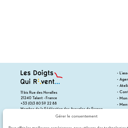
L’ass
Age
Atel
Con
11 bis Rue des Novalles
21240 Talant - France
Mon
+33 (0)3 80 59 22 88
Ment
Membre de la Fédération des Aveugles de France
Cond
Membre du collectif Les Éditeurs Atypiques
Gérer le consentement
Polit
Plan 