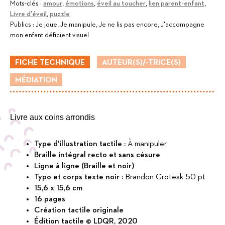
Mots-clés :
amour
,
émotions
,
éveil au toucher
,
lien parent-enfant
,
Livre d'éveil
,
puzzle
Publics :
Je joue, Je manipule, Je ne lis pas encore, J'accompagne
mon enfant déficient visuel
FICHE TECHNIQUE
AUTEUR(S)/-TRICE(S)
MÉDIATION
Livre aux coins arrondis
Type d'illustration tactile :
À manipuler
Braille intégral recto et sans césure
Ligne à ligne (Braille et noir)
Typo et corps texte noir :
Brandon Grotesk 50 pt
15,6 x 15,6 cm
16 pages
Création tactile originale
Édition tactile © LDQR, 2020