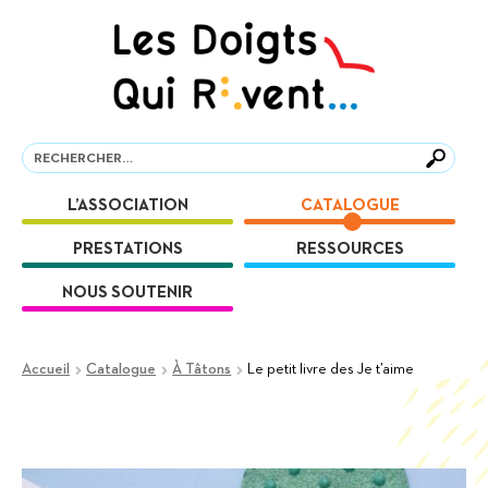
Aller
Aller
à
au
la
contenu
navigation
Recherche
Recherche
L’ASSOCIATION
CATALOGUE
PRESTATIONS
RESSOURCES
NOUS SOUTENIR
Accueil
Catalogue
À Tâtons
Le petit livre des Je t’aime