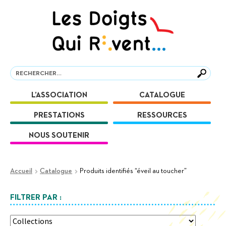
Aller
Aller
à
au
la
contenu
navigation
Recherche
Recherche
L’ASSOCIATION
CATALOGUE
PRESTATIONS
RESSOURCES
NOUS SOUTENIR
Accueil
Catalogue
Produits identifiés “éveil au toucher”
FILTRER PAR :