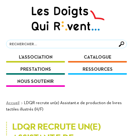
Aller
Aller
à
au
la
contenu
navigation
Recherche
Recherche
L’ASSOCIATION
CATALOGUE
PRESTATIONS
RESSOURCES
NOUS SOUTENIR
Accueil
LDQR recrute un(e) Assistant.e de production de livres
tactiles illustrés (H/F)
LDQR RECRUTE UN(E)