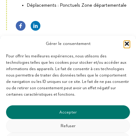
Déplacements : Ponctuels Zone départementale
Gérer le consentement
Pour offrir les meilleures expériences, nous utilisons des
technologies telles que les cookies pour stocker et/ou accéder aux
informations des appareils. Le fait de consentir à ces technologies
11 bis Rue des Novalles
nous permettra de traiter des données telles que le comportement
21240 Talant - France
de navigation ou les ID uniques sur ce site. Le fait de ne pas consentir
+33 (0)3 80 59 22 88
ou de retirer son consentement peut avoir un effet négatif sur
Membre de la Fédération des Aveugles de France
certaines caractéristiques et fonctions.
Membre du collectif Les Éditeurs Atypiques
Accepter
Refuser